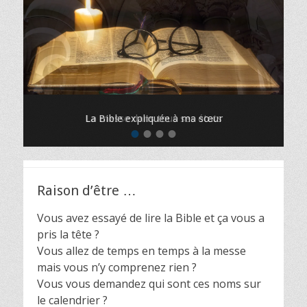
La Bible expliquée à ma sœur
La messe dans tous ses états
•
•
•
•
Posté
Posté
le
le
de
de
Elisée
Elisée
Raison d’être …
Vous avez essayé de lire la Bible et ça vous a
pris la tête ?
Vous allez de temps en temps à la messe
mais vous n’y comprenez rien ?
Vous vous demandez qui sont ces noms sur
le calendrier ?