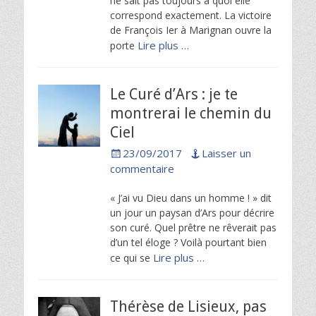
ne sait pas toujours à quoi elle
correspond exactement. La victoire
de François Ier à Marignan ouvre la
Lire plus …
porte
Le Curé d’Ars : je te
montrerai le chemin du
Ciel
Posted
23/09/2017
Laisser un
on
commentaire
« J’ai vu Dieu dans un homme ! » dit
un jour un paysan d’Ars pour décrire
son curé. Quel prêtre ne rêverait pas
d’un tel éloge ? Voilà pourtant bien
Lire plus …
ce qui se
Thérèse de Lisieux, pas