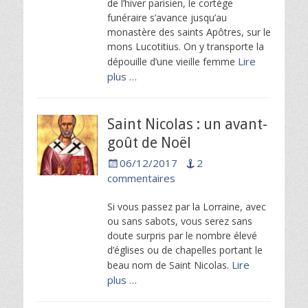
de l’hiver parisien, le cortège
funéraire s’avance jusqu’au
monastère des saints Apôtres, sur le
mons Lucotitius. On y transporte la
Lire
dépouille d’une vieille femme
plus …
Saint Nicolas : un avant-
goût de Noël
Posted
06/12/2017
2
on
commentaires
Si vous passez par la Lorraine, avec
ou sans sabots, vous serez sans
doute surpris par le nombre élevé
d’églises ou de chapelles portant le
Lire
beau nom de Saint Nicolas.
plus …