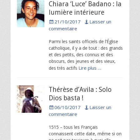
Chiara ‘Luce’ Badano : la
lumière intérieure
Posted
21/10/2017
Laisser un
on
commentaire
Parmi les saints officiels de l’Église
catholique, il y a de tout : des grands
et des petits, des connus et des
obscurs, des jeunes et des vieux,
Lire plus …
des très actifs
Thérèse d’Avila : Solo
Dios basta !
Posted
06/10/2017
Laisser un
on
commentaire
1515 – tous les Français
connaissent cette date, même si on