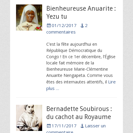
Bienheureuse Anuarite :
Yezu tu
Posted
01/12/2017
2
on
commentaires
C’est la fête aujourd’hui en
République Démocratique du
Congo ! En ce 1er décembre, l’Église
locale fait mémoire de la
Bienheureuse Marie-Clémentine
Anuarite Nengapeta. Comme vous
Lire
êtes des internautes attentifs, il
plus …
Bernadette Soubirous :
du cachot au Royaume
Posted
17/11/2017
Laisser un
on
commentaire