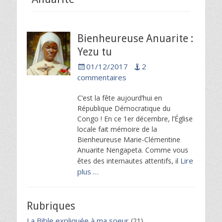
Bienheureuse Anuarite :
Yezu tu
Posted
01/12/2017
2
on
commentaires
C’est la fête aujourd’hui en
République Démocratique du
Congo ! En ce 1er décembre, l’Église
locale fait mémoire de la
Bienheureuse Marie-Clémentine
Anuarite Nengapeta. Comme vous
Lire
êtes des internautes attentifs, il
plus …
Rubriques
La Bible expliquée à ma soeur
(21)