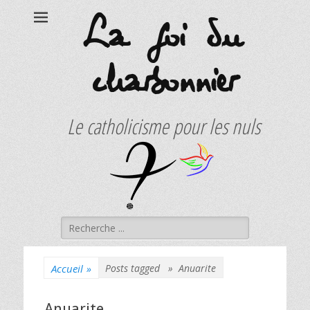
La foi du
charbonnier
Le catholicisme pour les nuls
Rechercher :
Accueil
»
Posts tagged »
Anuarite
Anuarite