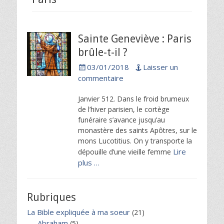
Sainte Geneviève : Paris
brûle-t-il ?
Posted
03/01/2018
Laisser un
on
commentaire
Janvier 512. Dans le froid brumeux
de l’hiver parisien, le cortège
funéraire s’avance jusqu’au
monastère des saints Apôtres, sur le
mons Lucotitius. On y transporte la
Lire
dépouille d’une vieille femme
plus …
Rubriques
La Bible expliquée à ma soeur
(21)
Abraham
(5)