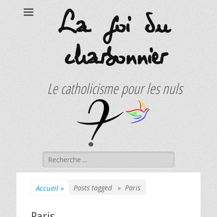
La foi du
charbonnier
Le catholicisme pour les nuls
Rechercher :
Accueil
»
Posts tagged »
Paris
Paris