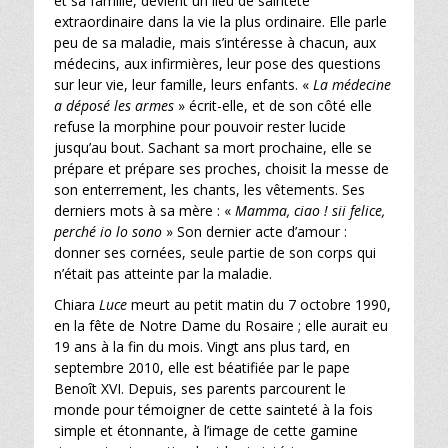
et sa famille, devient un lieu de sainteté
extraordinaire dans la vie la plus ordinaire. Elle parle
peu de sa maladie, mais s’intéresse à chacun, aux
médecins, aux infirmières, leur pose des questions
sur leur vie, leur famille, leurs enfants. «
La médecine
a déposé les armes
» écrit-elle, et de son côté elle
refuse la morphine pour pouvoir rester lucide
jusqu’au bout. Sachant sa mort prochaine, elle se
prépare et prépare ses proches, choisit la messe de
son enterrement, les chants, les vêtements. Ses
derniers mots à sa mère : «
Mamma, ciao ! sii felice,
perché io lo sono
» Son dernier acte d’amour :
donner ses cornées, seule partie de son corps qui
n’était pas atteinte par la maladie.
Chiara
Luce
meurt au petit matin du 7 octobre 1990,
en la fête de Notre Dame du Rosaire ; elle aurait eu
19 ans à la fin du mois. Vingt ans plus tard, en
septembre 2010, elle est béatifiée par le pape
Benoît XVI. Depuis, ses parents parcourent le
monde pour témoigner de cette sainteté à la fois
simple et étonnante, à l’image de cette gamine