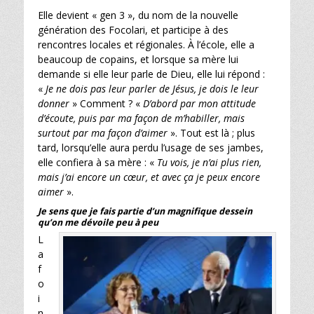
Elle devient « gen 3 », du nom de la nouvelle
génération des Focolari, et participe à des
rencontres locales et régionales. À l’école, elle a
beaucoup de copains, et lorsque sa mère lui
demande si elle leur parle de Dieu, elle lui répond :
«
Je ne dois pas leur parler de Jésus, je dois le leur
donner
» Comment ? «
D’abord par mon attitude
d’écoute, puis par ma façon de m’habiller, mais
surtout par ma façon d’aimer
». Tout est là ; plus
tard, lorsqu’elle aura perdu l’usage de ses jambes,
elle confiera à sa mère : «
Tu vois, je n’ai plus rien,
mais j’ai encore un cœur, et avec ça je peux encore
aimer
».
Je sens que je fais partie d’un magnifique dessein
qu’on me dévoile peu à peu
L
a
f
o
i
n