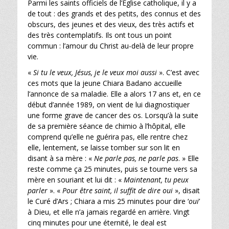
Parmi les saints officiels de l’Église catholique, il y a
de tout : des grands et des petits, des connus et des
obscurs, des jeunes et des vieux, des très actifs et
des très contemplatifs. Ils ont tous un point
commun : l’amour du Christ au-delà de leur propre
vie.
«
Si tu le veux, Jésus, je le veux moi aussi
». C’est avec
ces mots que la jeune Chiara Badano accueille
l’annonce de sa maladie. Elle a alors 17 ans et, en ce
début d’année 1989, on vient de lui diagnostiquer
une forme grave de cancer des os. Lorsqu’à la suite
de sa première séance de chimio à l’hôpital, elle
comprend qu’elle ne guérira pas, elle rentre chez
elle, lentement, se laisse tomber sur son lit en
disant à sa mère : «
Ne parle pas, ne parle pas
. » Elle
reste comme ça 25 minutes, puis se tourne vers sa
mère en souriant et lui dit : «
Maintenant, tu peux
parler
». «
Pour être saint, il suffit de dire oui
», disait
le Curé d’Ars ; Chiara a mis 25 minutes pour dire ‘
oui
’
à Dieu, et elle n’a jamais regardé en arrière. Vingt
cinq minutes pour une éternité, le deal est