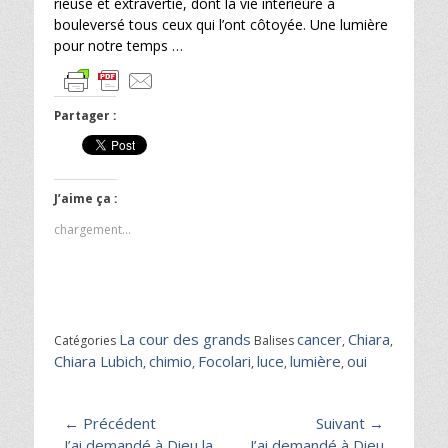
rieuse et extravertie, dont la vie intérieure a
bouleversé tous ceux qui l’ont côtoyée. Une lumière
pour notre temps …
Partager :
J’aime ça :
chargement…
La cour des grands
cancer
Chiara
Catégories
Balises
,
,
Chiara Lubich
chimio
Focolari
luce
lumière
oui
,
,
,
,
,
Navigation
← Précédent
Suivant →
Article
Article
J’ai demandé à Dieu la
J’ai demandé à Dieu