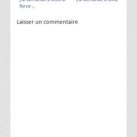
de
précédent :
suivant :
force …
l’article
Laisser un commentaire