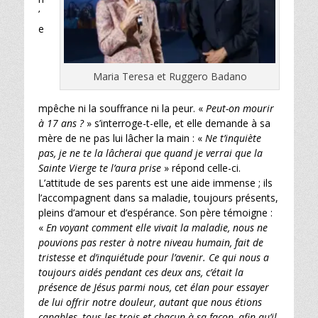
’
e
Maria Teresa et Ruggero Badano
mpêche ni la souffrance ni la peur. «
Peut-on mourir
à 17 ans ?
» s’interroge-t-elle, et elle demande à sa
mère de ne pas lui lâcher la main : «
Ne t’inquiète
pas, je ne te la lâcherai que quand je verrai que la
Sainte Vierge te l’aura prise
» répond celle-ci.
L’attitude de ses parents est une aide immense ; ils
l’accompagnent dans sa maladie, toujours présents,
pleins d’amour et d’espérance. Son père témoigne :
«
En voyant comment elle vivait la maladie, nous ne
pouvions pas rester à notre niveau humain, fait de
tristesse et d’inquiétude pour l’avenir. Ce qui nous a
toujours aidés pendant ces deux ans, c’était la
présence de Jésus parmi nous, cet élan pour essayer
de lui offrir notre douleur, autant que nous étions
capables, tous les trois et chacun à sa façon, afin qu’il