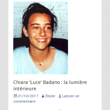
Chiara ‘Luce’ Badano : la lumière
intérieure
Posted
Author
21/10/2017
Elisée
Laisser un
on
commentaire