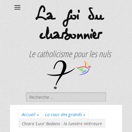
La foi du
charbonnier
Le catholicisme pour les nuls
Rechercher :
Accueil
»
La cour des grands
»
Chiara ‘Luce’ Badano : la lumière intérieure