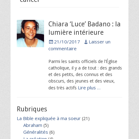
Chiara ‘Luce’ Badano : la
lumière intérieure
Posted
21/10/2017
Laisser un
on
commentaire
Parmi les saints officiels de l’Église
catholique, il y a de tout : des grands
et des petits, des connus et des
obscurs, des jeunes et des vieux,
Lire plus …
des très actifs
Rubriques
La Bible expliquée à ma soeur
(21)
Abraham
(5)
Généralités
(6)
La création
(4)