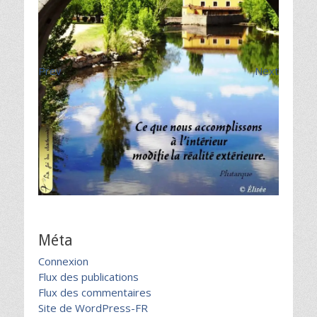
Prev
Next
Méta
Connexion
Flux des publications
Flux des commentaires
Site de WordPress-FR