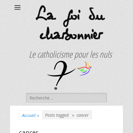
La foi du
charbonnier
Le catholicisme pour les nuls
Rechercher :
Accueil
»
Posts tagged »
cancer
cancer