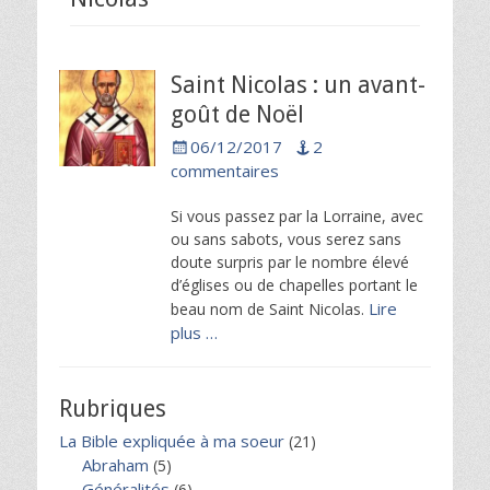
Saint Nicolas : un avant-
goût de Noël
Posted
06/12/2017
2
on
commentaires
Si vous passez par la Lorraine, avec
ou sans sabots, vous serez sans
doute surpris par le nombre élevé
d’églises ou de chapelles portant le
Lire
beau nom de Saint Nicolas.
plus …
Rubriques
La Bible expliquée à ma soeur
(21)
Abraham
(5)
Généralités
(6)