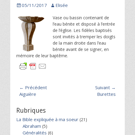
Posted
Author
05/11/2017
Elisée
on
Vase ou bassin contenant de
l’eau bénite et disposé à l’entrée
de l’église. Les fidèles baptisés
sont invités à tremper les doigts
de la main droite dans l’eau
bénite avant de se signer, en
mémoire de leur baptême.
Navigation
← Précédent
Suivant →
Article
Article
Aiguière
Burettes
de
précédent :
suivant :
l’article
Rubriques
La Bible expliquée à ma soeur
(21)
Abraham
(5)
Généralités
(6)