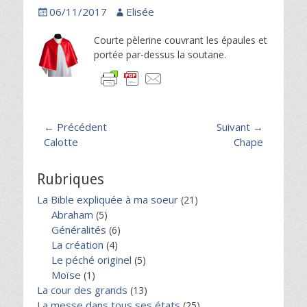
Posted
Author
06/11/2017
Elisée
on
Courte pèlerine couvrant les épaules et
portée par-dessus la soutane.
Navigation
← Précédent
Suivant →
Article
Article
Calotte
Chape
de
précédent :
suivant :
l’article
Rubriques
La Bible expliquée à ma soeur
(21)
Abraham
(5)
Généralités
(6)
La création
(4)
Le péché originel
(5)
Moïse
(1)
La cour des grands
(13)
La messe dans tous ses états
(25)