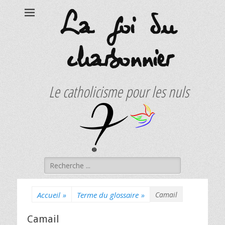
La foi du
charbonnier
Le catholicisme pour les nuls
Rechercher :
Accueil
»
Terme du glossaire
»
Camail
Camail