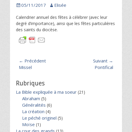
Posted
Author
05/11/2017
Elisée
on
Calendrier annuel des fêtes à célébrer (avec leur
degré d’importance), ainsi que les fêtes particulières
des saints du diocèse.
Navigation
← Précédent
Suivant →
Article
Article
Missel
Pontifical
de
précédent :
suivant :
l’article
Rubriques
La Bible expliquée à ma soeur
(21)
Abraham
(5)
Généralités
(6)
La création
(4)
Le péché originel
(5)
Moïse
(1)
La cour des grands
(13)