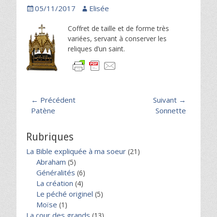
Posted
Author
05/11/2017
Elisée
on
Coffret de taille et de forme très
variées, servant à conserver les
reliques d’un saint.
Navigation
← Précédent
Suivant →
Article
Article
Patène
Sonnette
de
précédent :
suivant :
l’article
Rubriques
La Bible expliquée à ma soeur
(21)
Abraham
(5)
Généralités
(6)
La création
(4)
Le péché originel
(5)
Moïse
(1)
La cour des grands
(13)