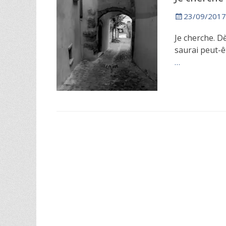
Posted
23/09/2017
on
Je cherche. Dè
saurai peut-ê
…