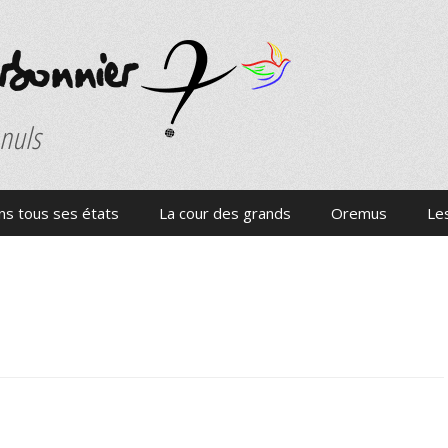
onnier
 nuls
s tous ses états
La cour des grands
Oremus
Les
e …