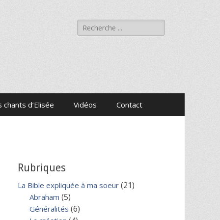
Rechercher :
 chants d’Elisée
Vidéos
Contact
Rubriques
(21)
La Bible expliquée à ma soeur
(5)
Abraham
(6)
Généralités