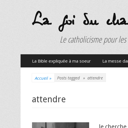
La foi du charb
Le catholicisme pour les
Menu
Aller
La Bible expliquée à ma soeur
La messe dan
au
principal
contenu
Accueil
»
Posts tagged »
attendre
attendre
Je cherch