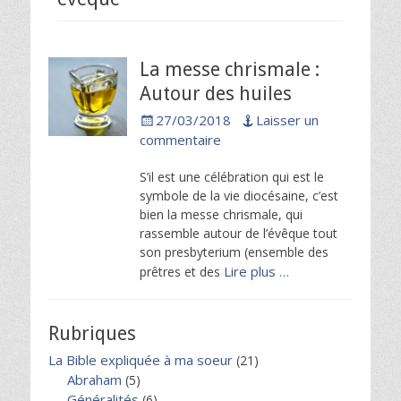
La messe chrismale :
Autour des huiles
Posted
27/03/2018
Laisser un
on
commentaire
S’il est une célébration qui est le
symbole de la vie diocésaine, c’est
bien la messe chrismale, qui
rassemble autour de l’évêque tout
son presbyterium (ensemble des
Lire plus …
prêtres et des
Rubriques
La Bible expliquée à ma soeur
(21)
Abraham
(5)
Généralités
(6)