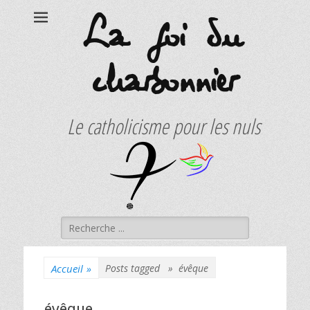
La foi du
charbonnier
Le catholicisme pour les nuls
Rechercher :
Accueil
»
Posts tagged »
évêque
évêque