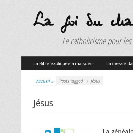
La foi du charb
Le catholicisme pour les
Menu
Aller
La Bible expliquée à ma soeur
La messe dan
au
principal
contenu
Accueil
»
Posts tagged »
Jésus
Jésus
La généalo