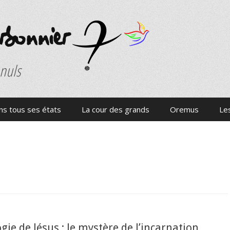
onnier
 nuls
s tous ses états
La cour des grands
Oremus
Les
gie de Jésus : le mystère de l’incarnation