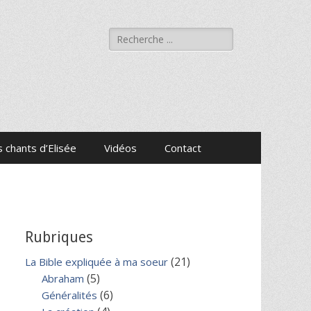
Rechercher :
 chants d’Elisée
Vidéos
Contact
Rubriques
(21)
La Bible expliquée à ma soeur
(5)
Abraham
(6)
Généralités