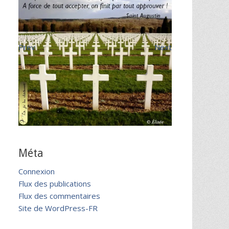
Prev
Next
Méta
Connexion
Flux des publications
Flux des commentaires
Site de WordPress-FR