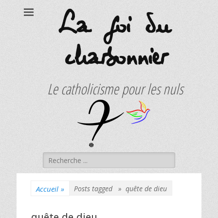
La foi du
charbonnier
Le catholicisme pour les nuls
Rechercher :
Accueil
»
Posts tagged »
quête de dieu
quête de dieu