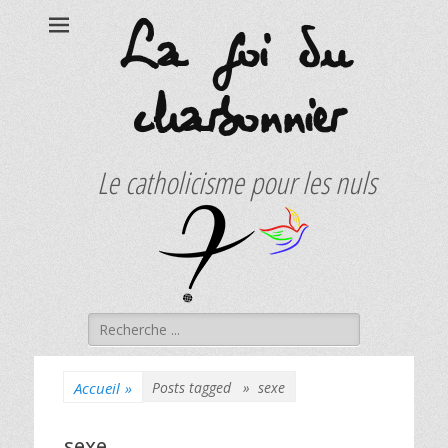
La foi du
charbonnier
Le catholicisme pour les nuls
Rechercher :
Accueil
»
Posts tagged »
sexe
sexe