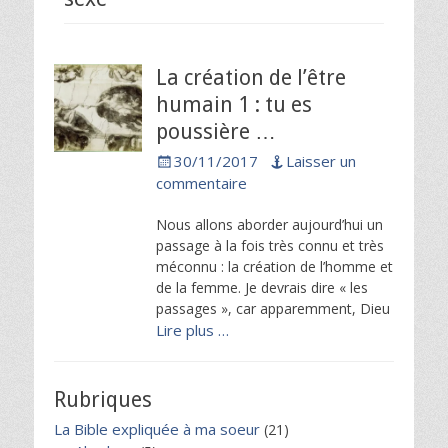
La création de l’être
humain 1 : tu es
poussière …
Posted
30/11/2017
Laisser un
on
commentaire
Nous allons aborder aujourd’hui un
passage à la fois très connu et très
méconnu : la création de l’homme et
de la femme. Je devrais dire « les
passages », car apparemment, Dieu
Lire plus …
Rubriques
La Bible expliquée à ma soeur
(21)