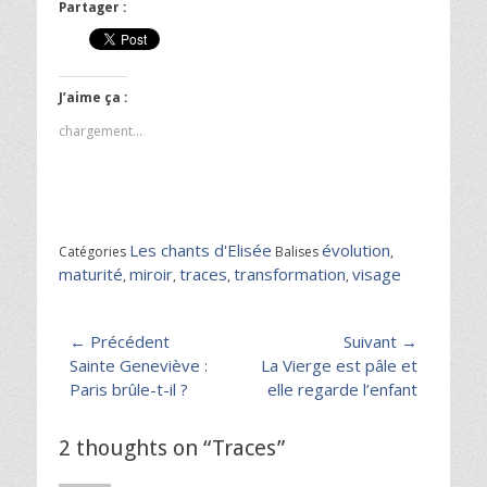
Partager :
J’aime ça :
chargement…
Les chants d'Elisée
évolution
Catégories
Balises
,
maturité
miroir
traces
transformation
visage
,
,
,
,
Navigation
← Précédent
Suivant →
Article
Article
Sainte Geneviève :
La Vierge est pâle et
de
précédent :
suivant :
Paris brûle-t-il ?
elle regarde l’enfant
l’article
2 thoughts on “Traces”