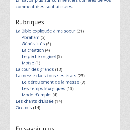
En savoir plus sur comment les données de vos
commentaires sont utilisées
.
Rubriques
La Bible expliquée à ma soeur
(21)
Abraham
(5)
Généralités
(6)
La création
(4)
Le péché originel
(5)
Moïse
(1)
La cour des grands
(13)
La messe dans tous ses états
(25)
Le déroulement de la messe
(8)
Les temps liturgiques
(13)
Mode d'emploi
(4)
Les chants d'Elisée
(14)
Oremus
(14)
En savoir plus …