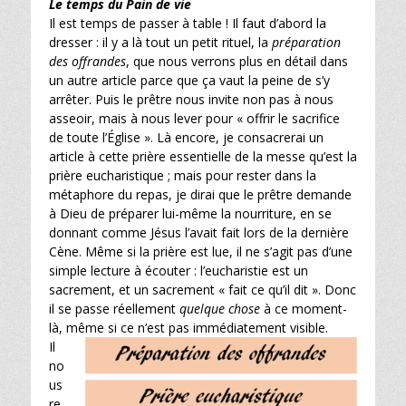
Le temps du Pain de vie
Il est temps de passer à table ! Il faut d’abord la
dresser : il y a là tout un petit rituel, la
préparation
des offrandes
, que nous verrons plus en détail dans
un autre article parce que ça vaut la peine de s’y
arrêter. Puis le prêtre nous invite non pas à nous
asseoir, mais à nous lever pour « offrir le sacrifice
de toute l’Église ». Là encore, je consacrerai un
article à cette prière essentielle de la messe qu’est la
prière eucharistique ; mais pour rester dans la
métaphore du repas, je dirai que le prêtre demande
à Dieu de préparer lui-même la nourriture, en se
donnant comme Jésus l’avait fait lors de la dernière
Cène. Même si la prière est lue, il ne s’agit pas d’une
simple lecture à écouter : l’eucharistie est un
sacrement, et un sacrement « fait ce qu’il dit ». Donc
il se passe réellement
quelque chose
à ce moment-
là, même si ce n’est pas immédiatement visible.
Il
no
us
re