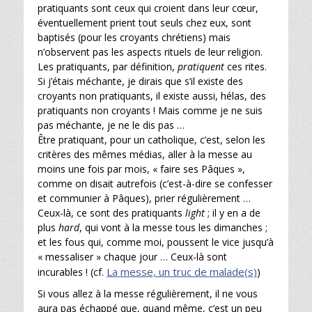
pratiquants sont ceux qui croient dans leur cœur,
éventuellement prient tout seuls chez eux, sont
baptisés (pour les croyants chrétiens) mais
n’observent pas les aspects rituels de leur religion.
Les pratiquants, par définition,
pratiquent
ces rites.
Si j’étais méchante, je dirais que s’il existe des
croyants non pratiquants, il existe aussi, hélas, des
pratiquants non croyants ! Mais comme je ne suis
pas méchante, je ne le dis pas …
Être pratiquant, pour un catholique, c’est, selon les
critères des mêmes médias, aller à la messe au
moins une fois par mois, « faire ses Pâques »,
comme on disait autrefois (c’est-à-dire se confesser
et communier à Pâques), prier régulièrement …
Ceux-là, ce sont des pratiquants
light
; il y en a de
plus
hard
, qui vont à la messe tous les dimanches ;
et les fous qui, comme moi, poussent le vice jusqu’à
« messaliser » chaque jour … Ceux-là sont
La messe, un truc de malade(s)
incurables ! (cf.
)
Si vous allez à la messe régulièrement, il ne vous
aura pas échappé que, quand même, c’est un peu