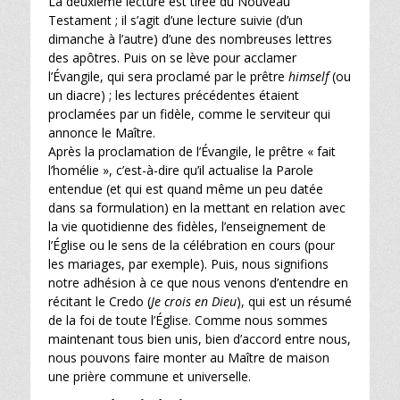
La deuxième lecture est tirée du Nouveau
Testament ; il s’agit d’une lecture suivie (d’un
dimanche à l’autre) d’une des nombreuses lettres
des apôtres. Puis on se lève pour acclamer
l’Évangile, qui sera proclamé par le prêtre
himself
(ou
un diacre) ; les lectures précédentes étaient
proclamées par un fidèle, comme le serviteur qui
annonce le Maître.
Après la proclamation de l’Évangile, le prêtre « fait
l’homélie », c’est-à-dire qu’il actualise la Parole
entendue (et qui est quand même un peu datée
dans sa formulation) en la mettant en relation avec
la vie quotidienne des fidèles, l’enseignement de
l’Église ou le sens de la célébration en cours (pour
les mariages, par exemple). Puis, nous signifions
notre adhésion à ce que nous venons d’entendre en
récitant le Credo (
Je crois en Dieu
), qui est un résumé
de la foi de toute l’Église. Comme nous sommes
maintenant tous bien unis, bien d’accord entre nous,
nous pouvons faire monter au Maître de maison
une prière commune et universelle.