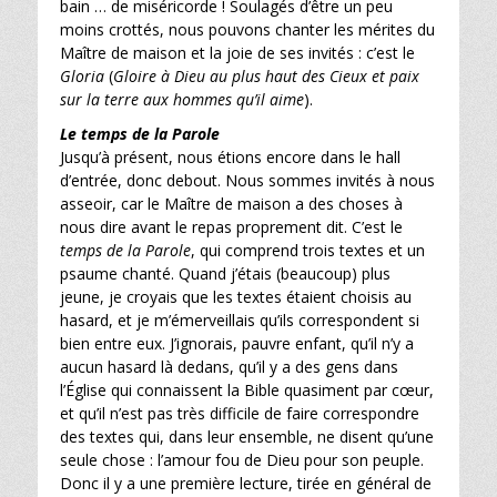
bain … de miséricorde ! Soulagés d’être un peu
moins crottés, nous pouvons chanter le
s mérites du
Maître de maison et la joie de ses invités : c’est le
Gloria
(
Gloire à Dieu au plus haut des Cieux et paix
sur la terre aux hommes qu’il aime
).
Le temps de la Parole
Jusqu’à présent, nous étions encore dans le hall
d’entrée, donc debout. Nous sommes invités à nous
asseoir, car le Maître de maison a des choses à
nous dire avant le repas proprement dit. C’est le
temps de la Parole
, qui comprend trois textes et un
psaume chanté. Quand j’étais (beaucoup) plus
jeune, je croyais que les textes étaient choisis au
hasard, et je m’émerveillais qu’ils correspondent si
bien entre eux. J’ignorais, pauvre enfant, qu’il n’y a
aucun hasard là dedans, qu’il y a des gens dans
l’Église qui connaissent la Bible quasiment par cœur,
et qu’il n’est pas très difficile de faire correspondre
des textes qui, dans leur ensemble, ne disent qu’une
seule chose : l’amour fou de Dieu pour son peuple.
Donc il y a une première lecture, tirée en général de