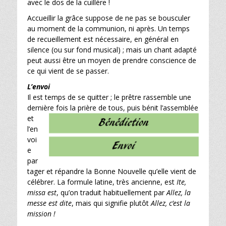
avec le dos de la cuillère !
Accueillir la grâce suppose de ne pas se bousculer
au moment de la communion, ni après. Un temps
de recueillement est nécessaire, en général en
silence (ou sur fond musical) ; mais un chant adapté
peut aussi être un moyen de prendre conscience de
ce qui vient de se passer.
L’envoi
Il est temps de se quitter ; le prêtre rassemble une
dernière fois la pri
ère d
e
tous, puis bénit l’assemblée
et
l’en
voi
e
par
tager et répandre la Bonne Nouvelle qu’elle vient de
célébrer. La
formule latine, très ancienne, est
Ite,
missa est
, qu’on traduit habituellement
par
Allez, la
messe est dite
, mais qui signifie plutôt
Allez, c’est la
mission !