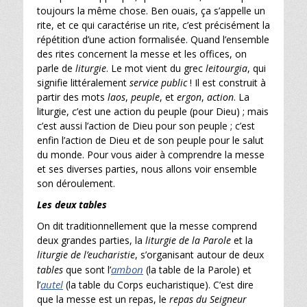
toujours la même chose. Ben ouais, ça s’appelle un
rite, et ce qui caractérise un rite, c’est précisément la
répétition d’une action formalisée. Quand l’ensemble
des rites concernent la messe et les offices, on
parle de
liturgie
. Le mot vient du grec
leitourgia
, qui
signifie littéralement
service public
! Il est construit à
partir des mots
laos
,
peuple
, et
ergon
,
action
. La
liturgie, c’est une action du peuple (pour Dieu) ; mais
c’est aussi l’action de Dieu pour son peuple ; c’est
enfin l’action de Dieu et de son peuple pour le salut
du monde. Pour vous aider à comprendre la messe
et ses diverses parties, nous allons voir ensemble
son déroulement.
Les deux tables
On dit traditionnellement que la messe comprend
deux grandes parties, la
liturgie de la Parole
et la
liturgie de l’eucharistie
, s’organisant autour de deux
ambon
tables
que sont l’
(la table de la Parole) et
autel
l’
(la table du Corps eucharistique). C’est dire
que la messe est un repas, le
repas du Seigneur