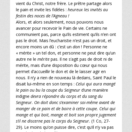
vient du Christ, notre frère. Le prêtre partage alors
le pain et invite les fidèles :
heureux les invités au
festin des noces de l’Agneau !
Alors, et alors seulement, nous pouvons nous
avancer pour recevoir le Pain de vie. Certains ne
communient pas, parce qu’ils estiment qu’ils n’en ont
pas le droit. Mais l’eucharistie n’est pas un droit, et
encore moins un dû : c’est un
don
! Personne ne
« mérite » un tel don, et personne ne peut dire qu’un
autre ne le
mérite
pas. Il ne s’agit pas de droit ni de
mérite, mais d’une disposition du cœur qui nous
permet d’accueillir le don et de le laisser agir en
nous. Il n’y a rien de nouveau là dedans, Saint Paul le
disait lui-même en son temps :
Celui qui aura mangé
le pain ou bu la coupe du Seigneur
d’une manière
indigne
devra répondre du corps et du sang du
Seigneur. On doit donc s’examiner soi-même avant de
manger de ce pain et de boire à cette coupe. Celui qui
mange et qui boit, mange et boit son propre jugement
s’il ne discerne pas le corps du Seigneur.
(1 Co, 27-
29). Le moins qu’on puisse dire, c’est qu’il n’y va pas