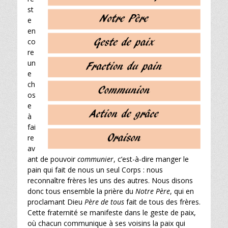
st
e
en
co
re
un
e
ch
os
e
à
fai
re
av
ant de pouvoir
communier
, c’est-à-dire manger le
pain qui fait de nous un seul Corps : nous
reconnaître frères les uns des autres. Nous disons
donc tous ensemble la prière du
Notre Père
, qui en
proclamant Dieu
Père de tous
fait de tous des frères.
Cette fraternité se manifeste dans le geste de paix,
où chacun communique à ses voisins la paix qui