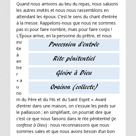
Quand nous arrivons au lieu du repas, nous saluons
les autres invités et nous nous rassemblons en
attendant les époux. C’est le sens du chant d’entrée
à la messe. Rappelons-nous que nous ne sommes
pas ici pour faire nombre, mais pour faire corps !
L’Époux arrive, en la personne du prêtre, et n
ous
inv
ite
à
en
tre
r
« a
u
no
m du Père et du Fils et du Saint Esprit ». Avant
d’entrer dans une maison, on s’essuie les pieds sur
le paillasson ; en simplifiant, on pourrait dire que
c’est ce que nous faisons dans le rite péniten
tiel (
Je
confesse à Dieu
) : nous reconnaissons que nous
sommes sales et que nous avons besoin d’un bon