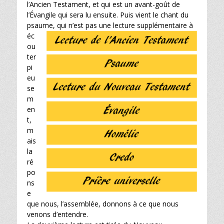
l’Ancien Testament, et qui est un avant-goût de
l’Évangile qui sera lu ensuite. Puis vient le chant du
psaume, qui n’est pas une lecture
supplémentaire à
éc
ou
ter
pi
eu
se
m
en
t,
m
ais
la
ré
po
ns
e
que nous, l’assemblée, donnons à ce que nous
venons d’entendre.