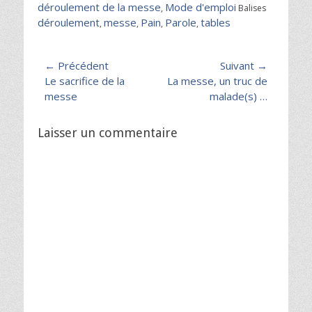
déroulement de la messe
Mode d'emploi
,
Balises
déroulement
messe
Pain
Parole
tables
,
,
,
,
Navigation
← Précédent
Suivant →
Article
Article
Le sacrifice de la
La messe, un truc de
de
précédent :
suivant :
messe
malade(s) …
l’article
Laisser un commentaire