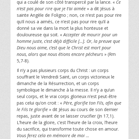
qui a coulé de son côté transpercé par la lance. «
Ce
n’est pas pour rire que je t’ai aimée
» a dit Jésus à
sainte Angèle de Foligno ; non, ce n’est pas pour rire
qu’il nous a aimés, ce n’est pas pour rire qu’il a
donné sa vie dans la mort la plus honteuse et
douloureuse qui soit. «
Accepter de mourir pour un
homme juste, c’est déjà difficile […]. Or, la preuve que
Dieu nous aime, c’est que le Christ est mort pour
nous, alors que nous étions encore pécheurs
» (Rm
5,7-8).
Il n’y a pas plusieurs corps du Christ : un corps
souffrant le Vendredi Saint, un corps victorieux le
dimanche de la Résurrection, et un corps
symbolique le dimanche à la messe. Il n’y a qu’un
seul corps, et le vrai corps glorieux n’est peut-être
pas celui qu’on croit : «
Père, glorifie ton Fils, afin que
le Fils te glorifie
» dit Jésus au cours de son dernier
repas, juste avant de se laisser crucifier (Jn 17,1).
L’heure de la gloire, c’est l’heure de la croix, l’heure
du sacrifice, qui transforme toute chose en amour.
Vous ferez cela en mémoire de moi …