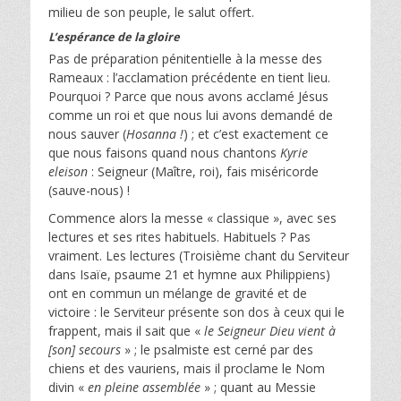
milieu de son peuple, le salut offert.
L’espérance de la gloire
Pas de préparation pénitentielle à la messe des
Rameaux : l’acclamation précédente en tient lieu.
Pourquoi ? Parce que nous avons acclamé Jésus
comme un roi et que nous lui avons demandé de
nous sauver (
Hosanna !
) ; et c’est exactement ce
que nous faisons quand nous chantons
Kyrie
eleison
: Seigneur (Maître, roi), fais miséricorde
(sauve-nous) !
Commence alors la messe « classique », avec ses
lectures et ses rites habituels. Habituels ? Pas
vraiment. Les lectures (Troisième chant du Serviteur
dans Isaïe, psaume 21 et hymne aux Philippiens)
ont en commun un mélange de gravité et de
victoire : le Serviteur présente son dos à ceux qui le
frappent, mais il sait que «
le Seigneur Dieu vient à
[son] secours
» ; le psalmiste est cerné par des
chiens et des vauriens, mais il proclame le Nom
divin «
en pleine assemblée
» ; quant au Messie