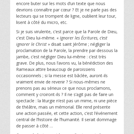
encore buter sur les mots d’un texte que nous
devrions connaître par cœur ? Et je ne parle pas des
lecteurs qui se trompent de ligne, oublient leur tour,
lisent à côté du micro, etc.
Si je suis virulente, c’est parce que la Parole de Dieu,
c’est Dieu lui-même. «
Ignorer les Écritures, c’est
ignorer le Christ
» disait saint Jérôme ; négliger la
proclamation de la Parole, la prendre par-dessous la
jambe, c’est négliger Dieu lui-même : c’est très
grave. De plus, nous l’avons vu, la bénédiction des
Rameaux attire beaucoup de paroissiens
occasionnels ; si la messe est bâclée, auront-ils
vraiment envie de revenir ? Si nous-mêmes ne
prenons pas au sérieux ce que nous proclamons,
comment y croiront-ils ? Il ne s’agit pas de faire un
spectacle : la liturgie n’est pas un mime, ni une pièce
de théâtre, mais un mémorial. Elle rend présente
une action passée, et cette action, c’est l’événement
central de l’histoire de l’humanité. Il serait dommage
de passer à côté …