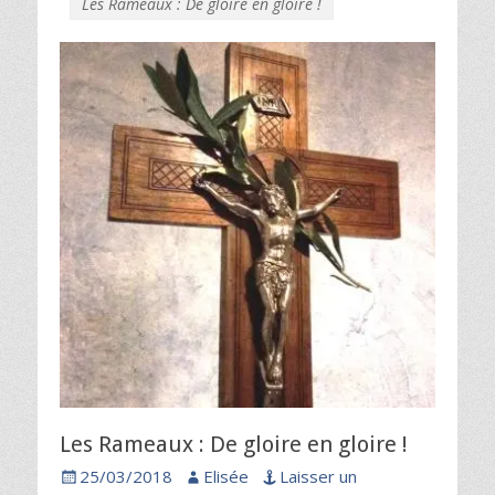
Les Rameaux : De gloire en gloire !
Les Rameaux : De gloire en gloire !
Posted
Author
25/03/2018
Elisée
Laisser un
on