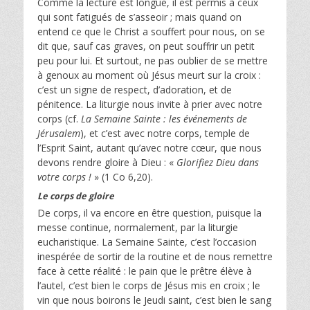
Comme la lecture est longue, il est permis à ceux
qui sont fatigués de s’asseoir ; mais quand on
entend ce que le Christ a souffert pour nous, on se
dit que, sauf cas graves, on peut souffrir un petit
peu pour lui. Et surtout, ne pas oublier de se mettre
à genoux au moment où Jésus meurt sur la croix :
c’est un signe de respect, d’adoration, et de
pénitence. La liturgie nous invite à prier avec notre
corps (cf.
La Semaine Sainte : les événements de
Jérusalem
), et c’est avec notre corps, temple de
l’Esprit Saint, autant qu’avec notre cœur, que nous
devons rendre gloire à Dieu : «
Glorifiez Dieu dans
votre corps !
» (1 Co 6,20).
Le corps de gloire
De corps, il va encore en être question, puisque la
messe continue, normalement, par la liturgie
eucharistique. La Semaine Sainte, c’est l’occasion
inespérée de sortir de la routine et de nous remettre
face à cette réalité : le pain que le prêtre élève à
l’autel, c’est bien le corps de Jésus mis en croix ; le
vin que nous boirons le Jeudi saint, c’est bien le sang