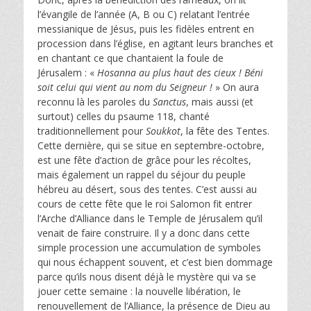
l’évangile de l’année (A, B ou C) relatant l’entrée
messianique de Jésus, puis les fidèles entrent en
procession dans l’église, en agitant leurs branches et
en chantant ce que chantaient la foule de
Jérusalem : «
Hosanna au plus haut des cieux ! Béni
soit celui qui vient au nom du Seigneur !
» On aura
reconnu là les paroles du
Sanctus
, mais aussi (et
surtout) celles du psaume 118, chanté
traditionnellement pour
Soukkot
, la fête des Tentes.
Cette dernière, qui se situe en septembre-octobre,
est une fête d’action de grâce pour les récoltes,
mais également un rappel du séjour du peuple
hébreu au désert, sous des tentes. C’est aussi au
cours de cette fête que le roi Salomon fit entrer
l’Arche d’Alliance dans le Temple de Jérusalem qu’il
venait de faire construire. Il y a donc dans cette
simple procession une accumulation de symboles
qui nous échappent souvent, et c’est bien dommage
parce qu’ils nous disent déjà le mystère qui va se
jouer cette semaine : la nouvelle libération, le
renouvellement de l’Alliance, la présence de Dieu au