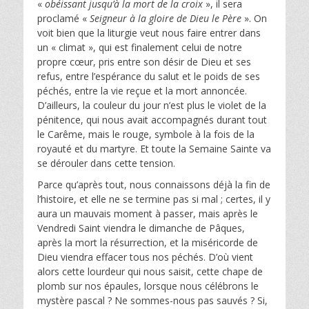
«
obéissant jusqu’à la mort de la croix
», il sera
proclamé «
Seigneur à la gloire de Dieu le Père
». On
voit bien que la liturgie veut nous faire entrer dans
un « climat », qui est finalement celui de notre
propre cœur, pris entre son désir de Dieu et ses
refus, entre l’espérance du salut et le poids de ses
péchés, entre la vie reçue et la mort annoncée.
D’ailleurs, la couleur du jour n’est plus le violet de la
pénitence, qui nous avait accompagnés durant tout
le Carême, mais le rouge, symbole à la fois de la
royauté et du martyre. Et toute la Semaine Sainte va
se dérouler dans cette tension.
Parce qu’après tout, nous connaissons déjà la fin de
l’histoire, et elle ne se termine pas si mal ; certes, il y
aura un mauvais moment à passer, mais après le
Vendredi Saint viendra le dimanche de Pâques,
après la mort la résurrection, et la miséricorde de
Dieu viendra effacer tous nos péchés. D’où vient
alors cette lourdeur qui nous saisit, cette chape de
plomb sur nos épaules, lorsque nous célébrons le
mystère pascal ? Ne sommes-nous pas sauvés ? Si,