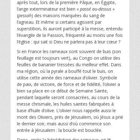
après tout, lors de la première Pâque, en Égypte,
l’ange exterminateur est bien «
passé au-dessus
»
(
pessah
) des maisons marquées du sang de
l’agneau. Et même si certains agissent par
superstition, ils auront participé à la messe, entendu
l’évangile de la Passion, fréquenté au moins une fois
l’église : qui sait si Dieu ne parlera pas à leur cœur ?
Si en France les rameaux sont souvent de buis (son
feuillage est toujours vert), au Congo on utilise des
feuilles de bananier tressées du meilleur effet. Dans
ma région, où la pyrale a bouffé tout le buis, on
utilise cette année des rameaux d’olivier. Symbole
de paix, de victoire, de force et de fidélité, l’olivier a
bien sa place en ce début de Semaine Sainte,
pendant laquelle seront consacrées, au cours de la
messe chrismale, les huiles saintes fabriquées à
base d’huile d’olive. L’olivier nous rappelle aussi le
mont des Oliviers, près de Jérusalem, où Jésus a prié
le dernier soir, mais aussi d’où commence son
entrée à Jérusalem : la boucle est bouclée.
Donc, après la bénédiction des rameaux, on lit