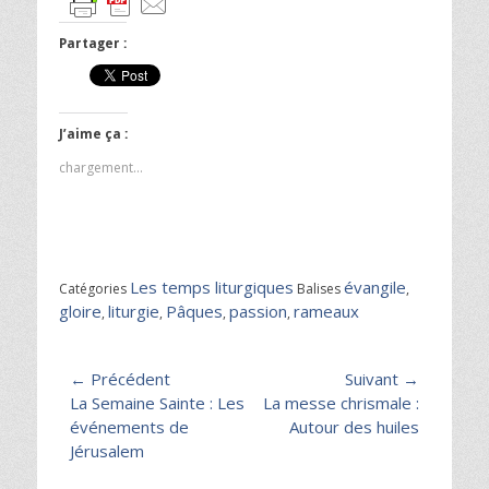
Partager :
J’aime ça :
chargement…
Les temps liturgiques
évangile
Catégories
Balises
,
gloire
liturgie
Pâques
passion
rameaux
,
,
,
,
Navigation
← Précédent
Suivant →
Article
Article
La Semaine Sainte : Les
La messe chrismale :
de
précédent :
suivant :
événements de
Autour des huiles
l’article
Jérusalem