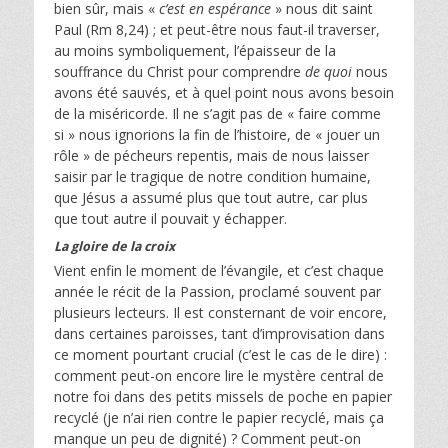
bien sûr, mais «
c’est en espérance
» nous dit saint
Paul (Rm 8,24) ; et peut-être nous faut-il traverser,
au moins symboliquement, l’épaisseur de la
souffrance du Christ pour comprendre
de quoi
nous
avons été sauvés, et à quel point nous avons besoin
de la miséricorde. Il ne s’agit pas de « faire comme
si » nous ignorions la fin de l’histoire, de « jouer un
rôle » de pécheurs repentis, mais de nous laisser
saisir par le tragique de notre condition humaine,
que Jésus a assumé plus que tout autre, car plus
que tout autre il pouvait y échapper.
La gloire de la croix
Vient enfin le moment de l’évangile, et c’est chaque
année le récit de la Passion, proclamé souvent par
plusieurs lecteurs. Il est consternant de voir encore,
dans certaines paroisses, tant d’improvisation dans
ce moment pourtant crucial (c’est le cas de le dire) :
comment peut-on encore lire le mystère central de
notre foi dans des petits missels de poche en papier
recyclé (je n’ai rien contre le papier recyclé, mais ça
manque un peu de dignité) ? Comment peut-on