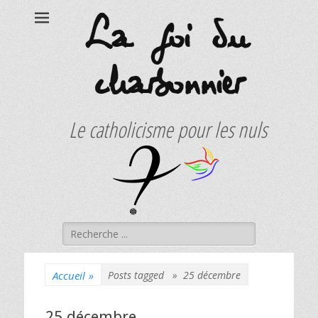
La foi du
charbonnier
Le catholicisme pour les nuls
Rechercher :
Accueil
»
Posts tagged »
25 décembre
25 décembre