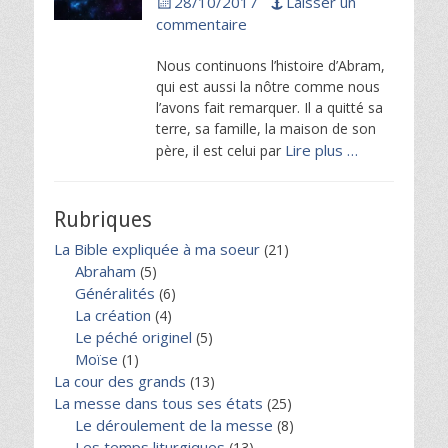
28/10/2017
Laisser un
on
commentaire
Nous continuons l’histoire d’Abram,
qui est aussi la nôtre comme nous
l’avons fait remarquer. Il a quitté sa
terre, sa famille, la maison de son
Lire plus …
père, il est celui par
Rubriques
La Bible expliquée à ma soeur
(21)
Abraham
(5)
Généralités
(6)
La création
(4)
Le péché originel
(5)
Moïse
(1)
La cour des grands
(13)
La messe dans tous ses états
(25)
Le déroulement de la messe
(8)
Les temps liturgiques
(13)