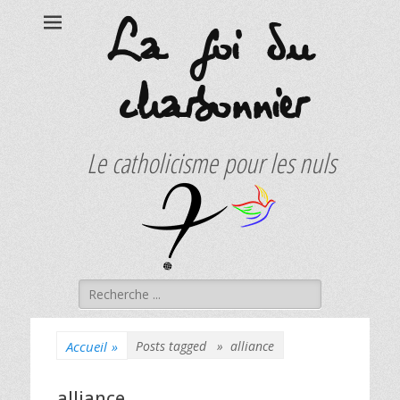
La foi du
charbonnier
Le catholicisme pour les nuls
Rechercher :
Accueil
»
Posts tagged »
alliance
alliance