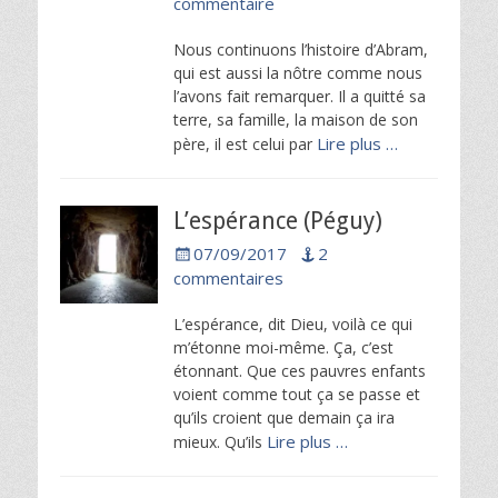
commentaire
Nous continuons l’histoire d’Abram,
qui est aussi la nôtre comme nous
l’avons fait remarquer. Il a quitté sa
terre, sa famille, la maison de son
Lire plus …
père, il est celui par
L’espérance (Péguy)
Posted
07/09/2017
2
on
commentaires
L’espérance, dit Dieu, voilà ce qui
m’étonne moi-même. Ça, c’est
étonnant. Que ces pauvres enfants
voient comme tout ça se passe et
qu’ils croient que demain ça ira
Lire plus …
mieux. Qu’ils