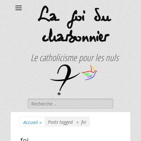
La foi du
charbonnier
Le catholicisme pour les nuls
Rechercher :
Accueil
»
Posts tagged »
foi
foi