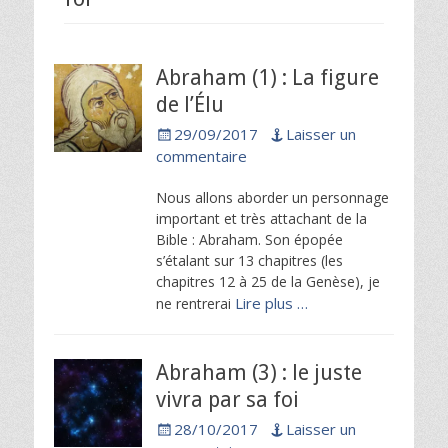
Abraham (1) : La figure
de l’Élu
Posted
29/09/2017
Laisser un
on
commentaire
Nous allons aborder un personnage
important et très attachant de la
Bible : Abraham. Son épopée
s’étalant sur 13 chapitres (les
chapitres 12 à 25 de la Genèse), je
Lire plus …
ne rentrerai
Abraham (3) : le juste
vivra par sa foi
Posted
28/10/2017
Laisser un
on