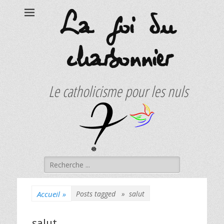
La foi du
charbonnier
Le catholicisme pour les nuls
Rechercher :
Accueil
»
Posts tagged »
salut
salut