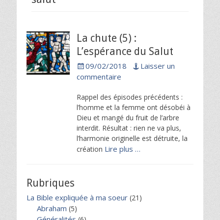
La chute (5) :
L’espérance du Salut
Posted
09/02/2018
Laisser un
on
commentaire
Rappel des épisodes précédents :
l’homme et la femme ont désobéi à
Dieu et mangé du fruit de l’arbre
interdit. Résultat : rien ne va plus,
l’harmonie originelle est détruite, la
Lire plus …
création
Rubriques
La Bible expliquée à ma soeur
(21)
Abraham
(5)
Généralités
(6)