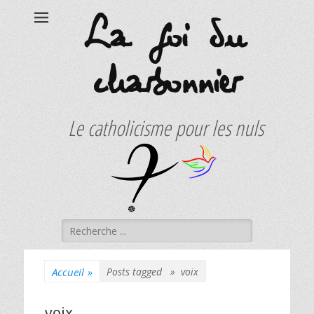
La foi du
charbonnier
Le catholicisme pour les nuls
Rechercher :
Accueil
»
Posts tagged »
voix
voix