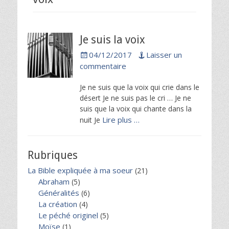
Je suis la voix
Posted
04/12/2017
Laisser un
on
commentaire
Je ne suis que la voix qui crie dans le
désert Je ne suis pas le cri … Je ne
suis que la voix qui chante dans la
Lire plus …
nuit Je
Rubriques
La Bible expliquée à ma soeur
(21)
Abraham
(5)
Généralités
(6)
La création
(4)
Le péché originel
(5)
Moïse
(1)