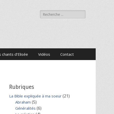
Rechercher :
 chants d’Elisée
Vidéos
Contact
Rubriques
(21)
La Bible expliquée à ma soeur
(5)
Abraham
(6)
Généralités