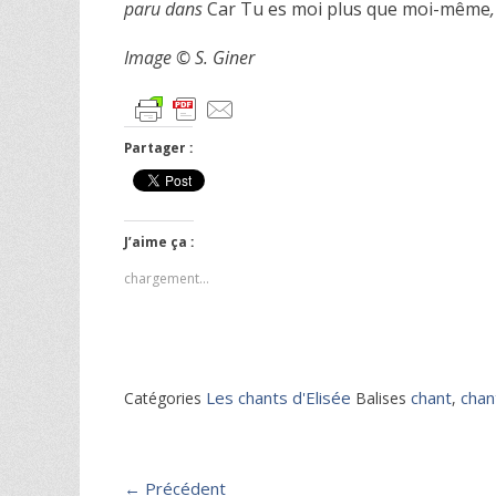
paru dans
Car Tu es moi plus que moi-même
Image
© S. Giner
Partager :
J’aime ça :
chargement…
Les chants d'Elisée
chant
chan
Catégories
Balises
,
Navigation
← Précédent