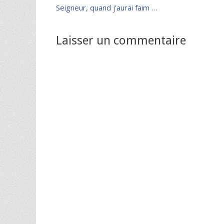
Article
Seigneur, quand j’aurai faim …
de
précédent :
l’article
Laisser un commentaire