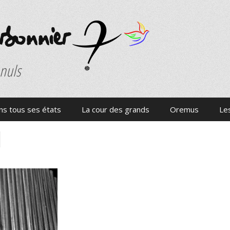
onnier
 nuls
s tous ses états
La cour des grands
Oremus
Les