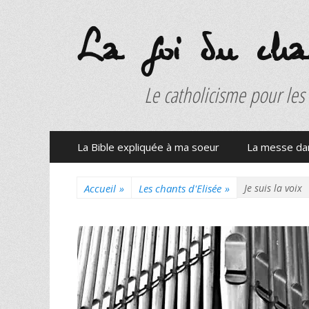
La foi du charb
Le catholicisme pour les
Menu
Aller
La Bible expliquée à ma soeur
La messe dan
au
principal
contenu
Accueil
»
Les chants d'Elisée
»
Je suis la voix