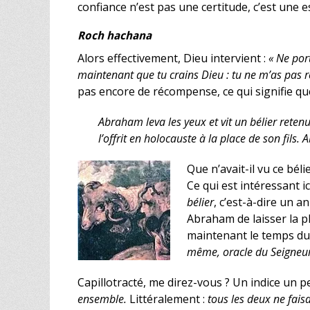
confiance n’est pas une certitude, c’est une e
Roch hachana
Alors effectivement, Dieu intervient :
« Ne port
maintenant que tu crains Dieu : tu ne m’as pas re
pas encore de récompense, ce qui signifie qu
Abraham leva les yeux et vit un bélier retenu
l’offrit en holocauste à la place de son fils
Que n’avait-il vu ce bél
Ce qui est intéressant ic
bélier
, c’est-à-dire un a
Abraham de laisser la pl
maintenant le temps du f
même, oracle du Seigneur 
Capillotracté, me direz-vous ? Un indice un pe
ensemble.
Littéralement :
tous les deux ne fais