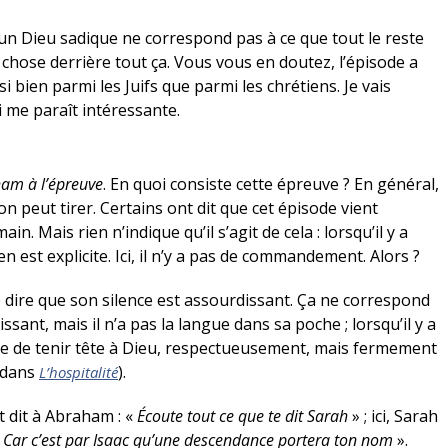
un Dieu sadique ne correspond pas à ce que tout le reste
tre chose derrière tout ça. Vous vous en doutez, l’épisode a
i bien parmi les Juifs que parmi les chrétiens. Je vais
i me paraît intéressante.
am à l’épreuve
. En quoi consiste cette épreuve ? En général,
’on peut tirer. Certains ont dit que cet épisode vient
. Mais rien n’indique qu’il s’agit de cela : lorsqu’il y a
est explicite. Ici, il n’y a pas de commandement. Alors ?
dire que son silence est assourdissant. Ça ne correspond
ant, mais il n’a pas la langue dans sa poche ; lorsqu’il y a
pable de tenir tête à Dieu, respectueusement, mais fermement
 dans
).
L’hospitalité
t dit à Abraham : «
Écoute tout ce que te dit Sarah
» ; ici, Sarah
«
Car c’est par Isaac qu’une descendance portera ton nom
».