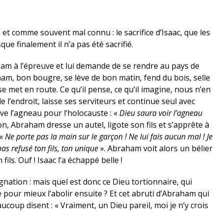
 et comme souvent mal connu : le sacrifice d’Isaac, que les
sque finalement il n’a pas été sacrifié.
ham à l’épreuve et lui demande de se rendre au pays de
ham, bon bougre, se lève de bon matin, fend du bois, selle
se met en route. Ce qu’il pense, ce qu’il imagine, nous n’en
de l’endroit, laisse ses serviteurs et continue seul avec
uve l’agneau pour l’holocauste : «
Dieu saura voir l’agneau
on, Abraham dresse un autel, ligote son fils et s’apprête à
«
Ne porte pas la main sur le garçon ! Ne lui fais aucun mal ! Je
as refusé ton fils, ton unique
». Abraham voit alors un bélier
 fils. Ouf ! Isaac l’a échappé belle !
ignation : mais quel est donc ce Dieu tortionnaire, qui
e pour mieux l’abolir ensuite ? Et cet abruti d’Abraham qui
oup disent : « Vraiment, un Dieu pareil, moi je n’y crois