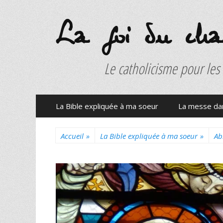
La foi du charb
Le catholicisme pour les
Menu
Aller
La Bible expliquée à ma soeur
La messe dan
au
principal
contenu
Accueil
»
La Bible expliquée à ma soeur
»
Ab