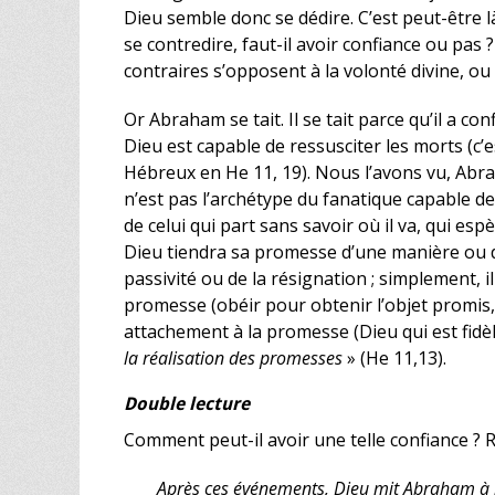
Dieu semble donc se dédire. C’est peut-être 
se contredire, faut-il avoir confiance ou pa
contraires s’opposent à la volonté divine, 
Or Abraham se tait. Il se tait parce qu’il a co
Dieu est capable de ressusciter les morts (c’es
Hébreux en He 11, 19). Nous l’avons vu, Abr
n’est pas l’archétype du fanatique capable de 
de celui qui part sans savoir où il va, qui es
Dieu tiendra sa promesse d’une manière ou d
passivité ou de la résignation ; simplement, il
promesse (obéir pour obtenir l’objet promis, 
attachement à la promesse (Dieu qui est fidè
la réalisation des promesses
» (He 11,13).
Double lecture
Comment peut-il avoir une telle confiance ? R
Après ces événements, Dieu mit Abraham à l’épr