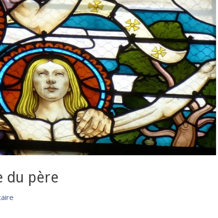
e du père
aire