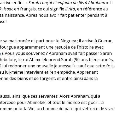
rrive enfin : «
Sarah conçut et enfanta un fils à Abraham
». Il
k
,
Isaac
en français, ce qui signifie
il rira
, en référence au
sa naissance. Après nous avoir fait patienter pendant 8
se !
 sa maisonnée et part pour le Neguev ; il arrive à Guerar,
s refourgue apparemment une resucée de l’histoire avec
). Vous vous souvenez ? Abraham avait fait passer Sarah
r
 Rebelote, le roi Abimelek prend Sarah (90 ans bien sonnés,
 lui redonner une nouvelle jeunesse !) ; sauf que cette fois-
 Dieu lui-même intervient et l’en empêche. Apprenant
ne des biens et de l’argent, et entre ainsi dans la
aussi, ainsi que ses servantes. Alors Abraham, qui a
ntercède pour Abimelek, et tout le monde est guéri : à
homme pour la Vie, un homme de paix, qui s’efforce de vivre