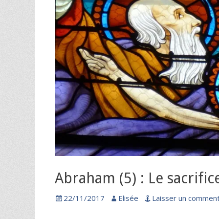
Abraham (5) : Le sacrific
Posted
Author
22/11/2017
Elisée
Laisser un comment
on