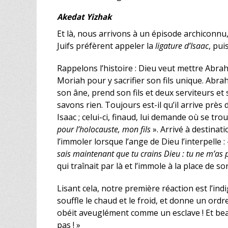
Akedat Yizhak
Et là, nous arrivons à un épisode archiconnu,
Juifs préfèrent appeler la
ligature d’Isaac
, pui
Rappelons l’histoire : Dieu veut mettre Abra
Moriah pour y sacrifier son fils unique. Abra
son âne, prend son fils et deux serviteurs et 
savons rien. Toujours est-il qu’il arrive près 
Isaac ; celui-ci, finaud, lui demande où se tro
pour l’holocauste, mon fils
». Arrivé à destinati
l’immoler lorsque l’ange de Dieu l’interpelle : 
sais maintenant que tu crains Dieu : tu ne m’as p
qui traînait par là et l’immole à la place de son
Lisant cela, notre première réaction est l’ind
souffle le chaud et le froid, et donne un ordr
obéit aveuglément comme un esclave ! Et beauc
pas ! »