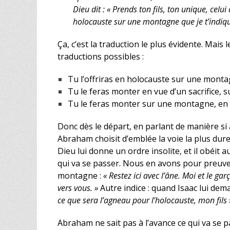
Dieu dit : « Prends ton fils, ton unique, celui
holocauste sur une montagne que je t’indiqu
Ça, c’est la traduction le plus évidente. Mais 
traductions possibles :
Tu l’offriras en holocauste sur une montag
Tu le feras monter en vue d’un sacrifice, 
Tu le feras monter sur une montagne, en vu
Donc dès le départ, en parlant de manière si
Abraham choisit d’emblée la voie la plus dure.
Dieu lui donne un ordre insolite, et il obéit 
qui va se passer. Nous en avons pour preuve c
montagne :
« Restez ici avec l’âne. Moi et le g
vers vous. »
Autre indice : quand Isaac lui dem
ce que sera l’agneau pour l’holocauste, mon fils
Abraham ne sait pas à l’avance ce qui va se pass