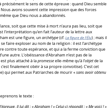
là précisément le sens de cette épreuve : quand Dieu semble
s ? Nous avons souvent cette impression que des forces
ou même que Dieu nous a abandonnés.
nfiance, soit que cette mise à mort n’aura pas lieu, soit que
t l’interprétation qu’en fait l’auteur de la lettre aux
aham est une figure, un
archétype
(cf.
) ; mais il
La figure de l’Élu
se faire exploser au nom de la religion : il est l’archétype
père contre toute espérance, et qui a la ferme conviction que
’une autre. L’obéissance d’Abraham n’est pas de la
 est plus attaché à la
promesse
elle-même qu’à l’
objet
de la
c’est finalement obéir à sa propre convoitise). C’est cet
le) qui permet aux Patriarches de mourir «
sans avoir obtenu
eprenons le texte :
euve. Il lui dit : « Abraham ! » Celui-ci répondit : « Me voici ! »