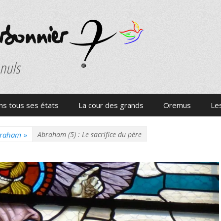
onnier
 nuls
s tous ses états
La cour des grands
Oremus
Les
raham
»
Abraham (5) : Le sacrifice du père