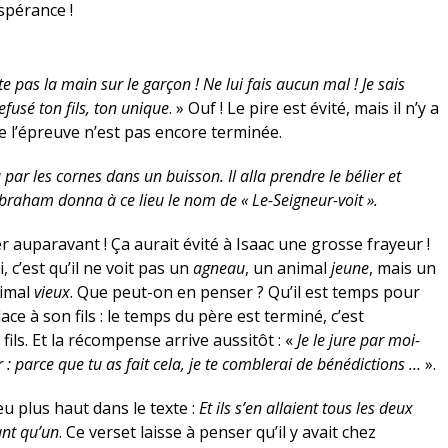
spérance !
e pas la main sur le garçon ! Ne lui fais aucun mal ! Je sais
fusé ton fils, ton unique
. » Ouf ! Le pire est évité, mais il n’y a
e l’épreuve n’est pas encore terminée.
 par les cornes dans un buisson. Il alla prendre le bélier et
. Abraham donna à ce lieu le nom de « Le-Seigneur-voit ».
ier auparavant ! Ça aurait évité à Isaac une grosse frayeur !
i, c’est qu’il ne voit pas un
agneau
, un animal
jeune
, mais un
nimal
vieux
. Que peut-on en penser ? Qu’il est temps pour
ace à son fils : le temps du père est terminé, c’est
ils. Et la récompense arrive aussitôt : «
Je le jure par moi-
: parce que tu as fait cela, je te comblerai de bénédictions …
».
u plus haut dans le texte :
Et ils s’en allaient tous les deux
ant qu’un
. Ce verset laisse à penser qu’il y avait chez