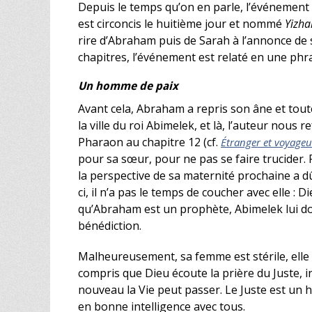
Depuis le temps qu’on en parle, l’événement a
est circoncis le huitième jour et nommé
Yizha
rire d’Abraham puis de Sarah à l’annonce de 
chapitres, l’événement est relaté en une phra
Un homme de paix
Avant cela, Abraham a repris son âne et toute
la ville du roi Abimelek, et là, l’auteur nou
Pharaon au chapitre 12 (cf.
Étranger et voyageu
pour sa sœur, pour ne pas se faire trucider.
la perspective de sa maternité prochaine a dû
ci, il n’a pas le temps de coucher avec elle :
qu’Abraham est un prophète, Abimelek lui don
bénédiction.
Malheureusement, sa femme est stérile, elle 
compris que Dieu écoute la prière du Juste, i
nouveau la Vie peut passer. Le Juste est un 
en bonne intelligence avec tous.