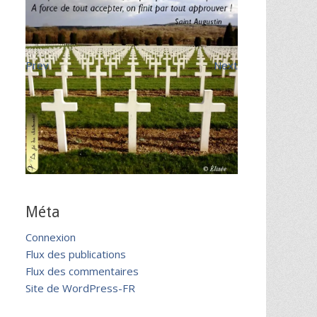
Prev
Next
Méta
Connexion
Flux des publications
Flux des commentaires
Site de WordPress-FR