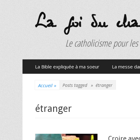
La foi du charb
Le catholicisme pour les
Menu
Aller
La Bible expliquée à ma soeur
La messe dan
au
principal
contenu
Accueil
»
Posts tagged »
étranger
étranger
Croire ave