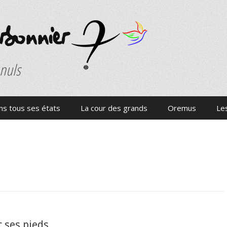
onnier
 nuls
s tous ses états
La cour des grands
Oremus
Les
c ses pieds