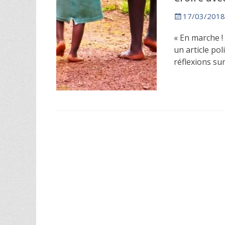
Posted
17/03/2018
on
« En marche !
un article po
réflexions su