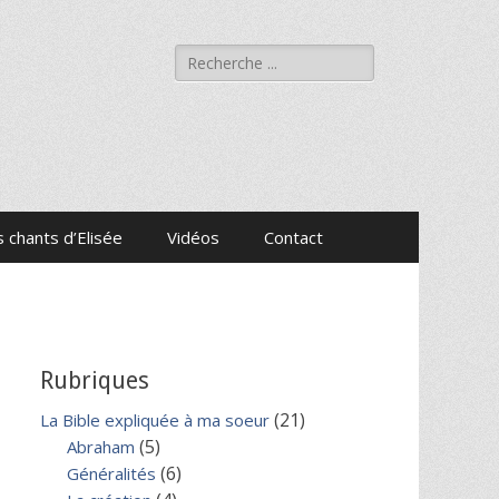
Rechercher :
 chants d’Elisée
Vidéos
Contact
Rubriques
(21)
La Bible expliquée à ma soeur
(5)
Abraham
(6)
Généralités