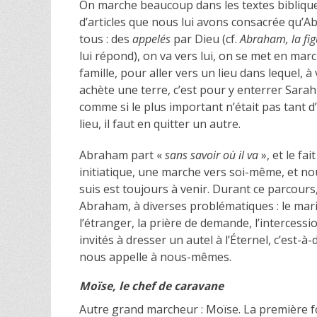
On marche beaucoup dans les textes bibliqu
d’articles que nous lui avons consacrée qu’
tous : des
appelés
par Dieu (cf.
Abraham, la figu
lui répond), on va vers lui, on se met en mar
famille, pour aller vers un lieu dans lequel, à v
achète une terre, c’est pour y enterrer Sarah
comme si le plus important n’était pas tant d
lieu, il faut en quitter un autre.
Abraham part «
sans savoir où il va
», et le fai
initiatique, une marche vers soi-même, et n
suis est toujours à venir. Durant ce parcou
Abraham, à diverses problématiques : le maria
l’étranger, la prière de demande, l’interce
invités à dresser un autel à l’Éternel, c’est-
nous appelle à nous-mêmes.
Moïse, le chef de caravane
Autre grand marcheur : Moïse. La première foi