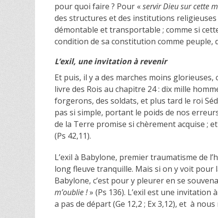
pour quoi faire ? Pour «
servir Dieu sur cette
des structures et des institutions religieuses 
démontable et transportable ; comme si cette 
condition de sa constitution comme peuple, de
L’exil, une invitation à revenir
Et puis, il y a des marches moins glorieuses
livre des Rois au chapitre 24 : dix mille homm
forgerons, des soldats, et plus tard le roi Sé
pas si simple, portant le poids de nos erreurs,
de la Terre promise si chèrement acquise ; et 
(Ps 42,11).
L’exil à Babylone, premier traumatisme de l’hi
long fleuve tranquille. Mais si on y voit pour
Babylone, c’est pour y pleurer en se souvena
m’oublie !
» (Ps 136). L’exil est une invitation
a pas de départ (Ge 12,2 ; Ex 3,12), et à nous