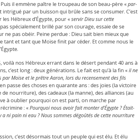
) Puis il emmène paître le troupeau de son beau-père «
par-
est intrigué par un buisson qui brûle sans se consumer. C’est
tir les Hébreux d’Égypte, pour «
servir Dieu sur cette
a pas spécialement brillé par son courage, essaie de se
ur ne pas obéir. Peine perdue : Dieu sait bien mieux que
e tant et tant que Moïse finit par céder. Et comme nous le
d’Égypte.
S, voilà nos Hébreux errant dans le désert pendant 40 ans à
, c’est long : deux générations. Le fait est qu’à la fin «
il ne
 par Moïse et le prêtre Aaron, lors du recensement des fils
s’en passe des choses en quarante ans : des joies (la victoire
 de nourriture), des cadeaux (la manne), des alliances (au
rive à oublier pourquoi on est parti, on marche par
récrimine : «
Pourquoi nous avoir fait monter d’Égypte ? Était-
n’y a ni pain ni eau ? Nous sommes dégoûtés de cette nourriture
ion, c’est désormais tout un peuple qui est élu. Et élu