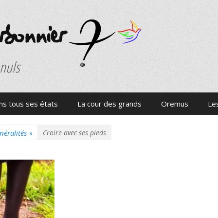
onnier
 nuls
s tous ses états
La cour des grands
Oremus
Les
néralités
»
Croire avec ses pieds