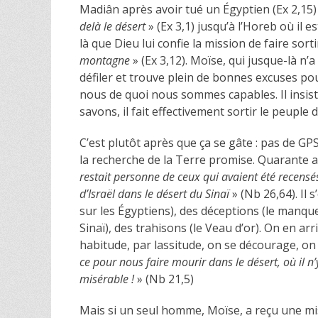
Madiân après avoir tué un Égyptien (Ex 2,15
delà le désert
» (Ex 3,1) jusqu’à l’Horeb où il 
là que Dieu lui confie la mission de faire sor
montagne
» (Ex 3,12). Moïse, qui jusque-là n’
défiler et trouve plein de bonnes excuses po
nous de quoi nous sommes capables. Il insist
savons, il fait effectivement sortir le peuple 
C’est plutôt après que ça se gâte : pas de GP
la recherche de la Terre promise. Quarante ans
restait personne de ceux qui avaient été recensés
d’Israël dans le désert du Sinaï
» (Nb 26,64). Il 
sur les Égyptiens), des déceptions (le manque
Sinaï), des trahisons (le Veau d’or). On en ar
habitude, par lassitude, on se décourage, on 
ce pour nous faire mourir dans le désert, où il 
misérable !
» (Nb 21,5)
Mais si un seul homme, Moïse, a reçu une miss