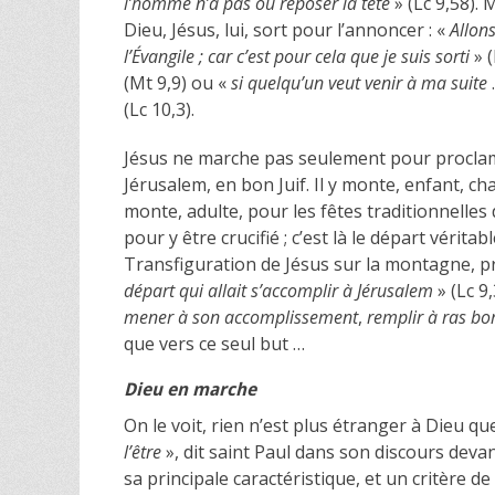
l’homme n’a pas où reposer la tête
» (Lc 9,58).
Dieu, Jésus, lui, sort pour l’annoncer : «
Allons
l’Évangile ; car c’est pour cela que je suis sorti
» (
(Mt 9,9) ou «
si quelqu’un veut venir à ma suite
(Lc 10,3).
Jésus ne marche pas seulement pour proclame
Jérusalem, en bon Juif. Il y monte, enfant, ch
monte, adulte, pour les fêtes traditionnelles 
pour y être crucifié ; c’est là le départ véritab
Transfiguration de Jésus sur la montagne, pr
départ qui allait s’accomplir à Jérusalem
» (Lc 9
mener à son accomplissement
,
remplir à ras bo
que vers ce seul but …
Dieu en marche
On le voit, rien n’est plus étranger à Dieu qu
l’être
», dit saint Paul dans son discours deva
sa principale caractéristique, et un critère de