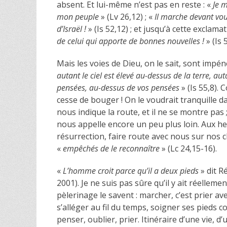
absent. Et lui-même n’est pas en reste : «
Je m
mon peuple
» (Lv 26,12) ; «
Il marche devant vous
d’Israël !
» (Is 52,12) ; et jusqu’à cette exclama
de celui qui apporte de bonnes nouvelles !
» (Is 5
Mais les voies de Dieu, on le sait, sont impén
autant le ciel est élevé au-dessus de la terre, 
pensées, au-dessus de vos pensées
» (Is 55,8). 
cesse de bouger ! On le voudrait tranquille dans
nous indique la route, et il ne se montre pas 
nous appelle encore un peu plus loin. Aux he
résurrection, faire route avec nous sur nos
«
empêchés de le reconnaître
» (Lc 24,15-16).
«
L’homme croit parce qu’il a deux pieds
» dit R
2001). Je ne suis pas sûre qu’il y ait réelleme
pèlerinage le savent : marcher, c’est prier ave
s’alléger au fil du temps, soigner ses pieds
penser, oublier, prier. Itinéraire d’une vie, d