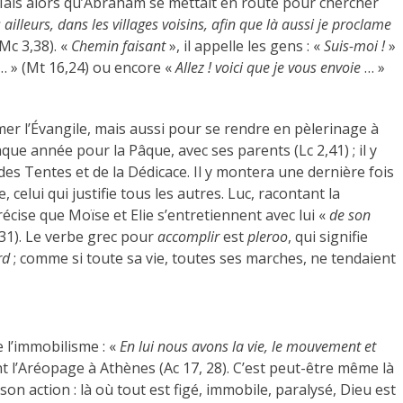
 Mais alors qu’Abraham se mettait en route pour chercher
 ailleurs, dans les villages voisins, afin que là aussi je proclame
Mc 3,38). «
Chemin faisant
», il appelle les gens : «
Suis-moi !
»
… » (Mt 16,24) ou encore «
Allez ! voici que je vous envoie
… »
r l’Évangile, mais aussi pour se rendre en pèlerinage à
aque année pour la Pâque, avec ses parents (Lc 2,41) ; il y
des Tentes et de la Dédicace. Il y montera une dernière fois
le, celui qui justifie tous les autres. Luc, racontant la
écise que Moïse et Elie s’entretiennent avec lui «
de son
,31). Le verbe grec pour
accomplir
est
pleroo
, qui signifie
rd
; comme si toute sa vie, toutes ses marches, ne tendaient
e l’immobilisme : «
En lui nous avons la vie, le mouvement et
nt l’Aréopage à Athènes (Ac 17, 28). C’est peut-être même là
 son action : là où tout est figé, immobile, paralysé, Dieu est