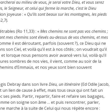
archerai au milieu de vous, je serai votre Dieu, et vous serez
, le Seigneur, et celui qui ferme la marche, c’est le Dieu
tion joyeuse : «
Qu’ils sont beaux sur les montagnes, les pieds
2,7).
étrables (Ro 11,33) : «
Mes chemins ne sont pas vos chemins ;
autant mes chemins sont élevés au-dessus de vos chemins, et mes
Comme il est déroutant, parfois (souvent ?), ce Dieu qui ne
 son Ciel, et voilà qu’il est à nos côtés ; on voudrait qu’il
; et lorsque nous pensons avoir avancé vers lui, voilà qu’il
ures sombres de nos vies, il vient, comme au soir de la
 chemins d’Emmaüs, et nos yeux sont bien souvent
égis Debray dans son livre
Dieu, un itinéraire
(Ed Odile Jacob,
nt un lien de cause à effet, mais tous ceux qui ont fait un
c ses pieds. Partir, repartir, faire et refaire ses bagages,
 comme on soigne son âme … et puis rencontrer, parler,
’une marche à la suite de Celui qui nous répète encore :