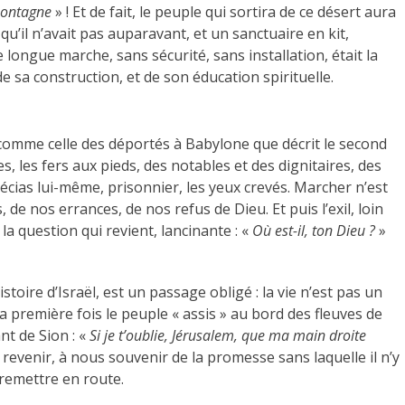
 montagne
» ! Et de fait, le peuple qui sortira de ce désert aura
qu’il n’avait pas auparavant, et un sanctuaire en kit,
longue marche, sans sécurité, sans installation, était la
 sa construction, et de son éducation spirituelle.
, comme celle des déportés à Babylone que décrit le second
es, les fers aux pieds, des notables et des dignitaires, des
décias lui-même, prisonnier, les yeux crevés. Marcher n’est
 de nos errances, de nos refus de Dieu. Et puis l’exil, loin
la question qui revient, lancinante : «
Où est-il, ton Dieu ?
»
stoire d’Israël, est un passage obligé : la vie n’est pas un
 la première fois le peuple « assis » au bord des fleuves de
nt de Sion : «
Si je t’oublie, Jérusalem, que ma main droite
 à revenir, à nous souvenir de la promesse sans laquelle il n’y
 remettre en route.