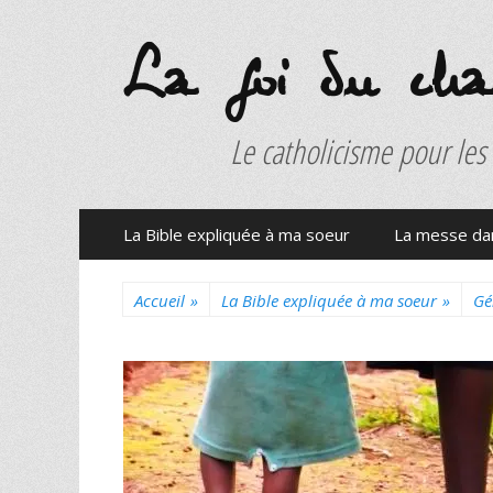
La foi du charb
Le catholicisme pour les
Menu
Aller
La Bible expliquée à ma soeur
La messe dan
au
principal
contenu
Accueil
»
La Bible expliquée à ma soeur
»
Gé