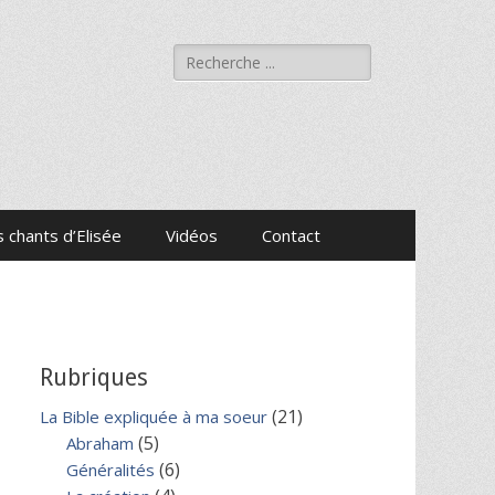
Rechercher :
 chants d’Elisée
Vidéos
Contact
Rubriques
(21)
La Bible expliquée à ma soeur
(5)
Abraham
(6)
Généralités