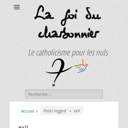
La foi du
charbonnier
Le catholicisme pour les nuls
Rechercher :
Accueil
»
Posts tagged »
exil
exil