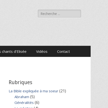
Rechercher :
 chants d’Elisée
Vidéos
Contact
Rubriques
(21)
La Bible expliquée à ma soeur
(5)
Abraham
(6)
Généralités