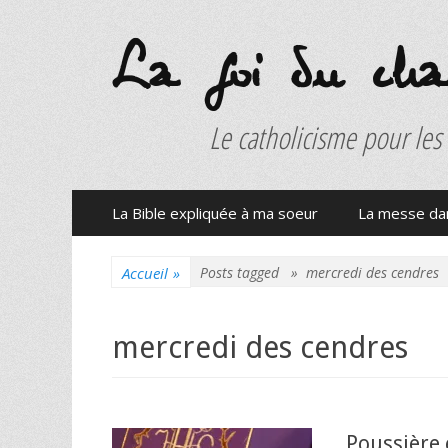
La foi du charb
Le catholicisme pour les
Menu
Aller
La Bible expliquée à ma soeur
La messe dan
au
principal
contenu
Accueil
»
Posts tagged »
mercredi des cendres
mercredi des cendres
Poussière 