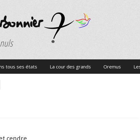
onnier
 nuls
s tous ses états
La cour des grands
Oremus
Les
et cendre