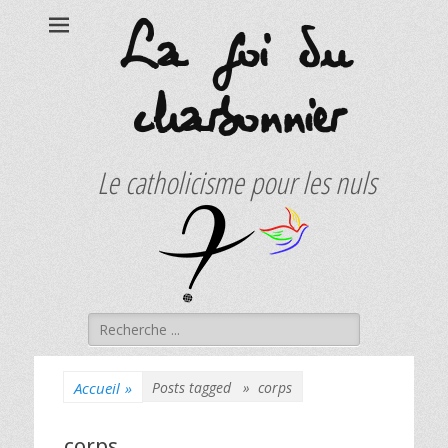
La foi du
charbonnier
Le catholicisme pour les nuls
Rechercher :
Accueil
»
Posts tagged »
corps
corps