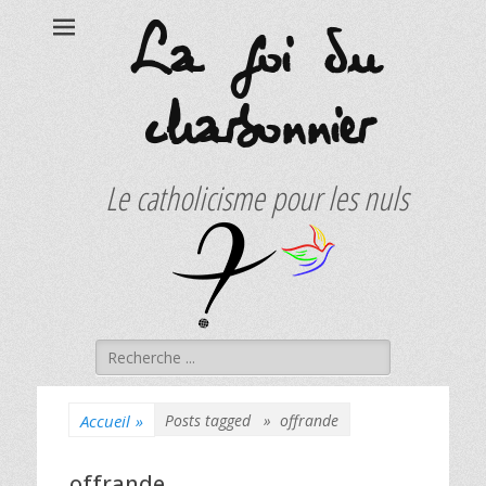
La foi du
charbonnier
Le catholicisme pour les nuls
Rechercher :
Accueil
»
Posts tagged »
offrande
offrande