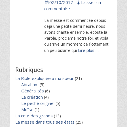
Posted
02/10/2017
Laisser un
on
commentaire
La messe est commencée depuis
déjà une petite demi-heure, nous
avons chanté ensemble, écouté la
Parole, proclamé notre foi, et voilà
qu’arrive un moment de flottement
Lire plus …
un peu bizarre qui
Rubriques
La Bible expliquée à ma soeur
(21)
Abraham
(5)
Généralités
(6)
La création
(4)
Le péché originel
(5)
Moïse
(1)
La cour des grands
(13)
La messe dans tous ses états
(25)