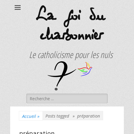
La foi du
charbonnier
Le catholicisme pour les nuls
Rechercher :
Accueil
»
Posts tagged »
préparation
préparation