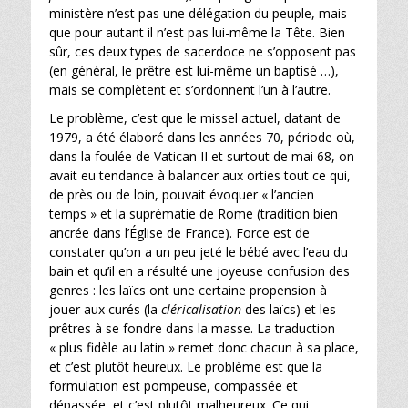
ministère n’est pas une délégation du peuple, mais
que pour autant il n’est pas lui-même la Tête. Bien
sûr, ces deux types de sacerdoce ne s’opposent pas
(en général, le prêtre est lui-même un baptisé …),
mais se complètent et s’ordonnent l’un à l’autre.
Le problème, c’est que le missel actuel, datant de
1979, a été élaboré dans les années 70, période où,
dans la foulée de Vatican II et surtout de mai 68, on
avait eu tendance à balancer aux orties tout ce qui,
de près ou de loin, pouvait évoquer « l’ancien
temps » et la suprématie de Rome (tradition bien
ancrée dans l’Église de France). Force est de
constater qu’on a un peu jeté le bébé avec l’eau du
bain et qu’il en a résulté une joyeuse confusion des
genres : les laïcs ont une certaine propension à
jouer aux curés (la
cléricalisation
des laïcs) et les
prêtres à se fondre dans la masse. La traduction
« plus fidèle au latin » remet donc chacun à sa place,
et c’est plutôt heureux. Le problème est que la
formulation est pompeuse, compassée et
dépassée, et c’est plutôt malheureux. Ce qui