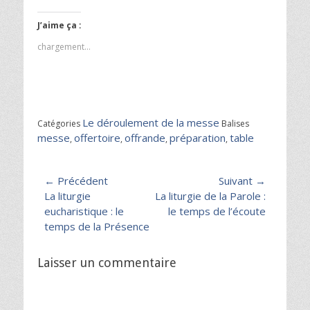
J’aime ça :
chargement…
Le déroulement de la messe
Catégories
Balises
messe
offertoire
offrande
préparation
table
,
,
,
,
Navigation
← Précédent
Suivant →
Article
Article
La liturgie
La liturgie de la Parole :
de
précédent :
suivant :
eucharistique : le
le temps de l’écoute
l’article
temps de la Présence
Laisser un commentaire