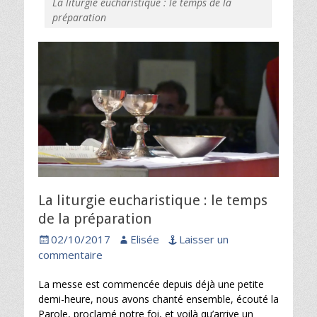
La liturgie eucharistique : le temps de la
préparation
La liturgie eucharistique : le temps
de la préparation
Posted
Author
02/10/2017
Elisée
Laisser un
on
commentaire
La messe est commencée depuis déjà une petite
demi-heure, nous avons chanté ensemble, écouté la
Parole, proclamé notre foi, et voilà qu’arrive un