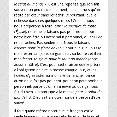
le salut du monde
». C’est une réponse que l’on fait
souvent un peu machinalement, de ces trucs qu’on
récite par cœur sans réfléchir. Et pourtant, quelle
richesse dans ces quelques mots ! Ce que nous
nous préparons à faire (
offrir le sacrifice de toute
l’Église
), nous ne le faisons pas pour nous, pour
notre bien-être ou notre salut personnel, ou celui de
nos proches. Pas seulement. Nous le faisons
d’abord
pour la gloire de Dieu
, pour que Dieu puisse
manifester sa gloire, sa grandeur, sa bonté ; et il va
manifester sa gloire
pour le salut du monde
(donc
aussi le nôtre). C’est pour cette raison que le prêtre
à l’obligation de dire la messe chaque jour, et les
fidèles d’y assister au moins le dimanche : parce
qu’on ne le fait pas pour soi, pour son petit bonheur
personnel, parce qu’on en a envie ou que ça nous
fait du bien. On participe à la messe
pour le salut du
monde
! Et Dieu sait si notre monde a besoin d’être
sauvé …
Il faut quand même noter que le français est la
seule langue qui proclame cela. En effet, le latin, et