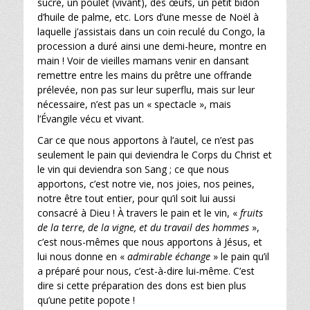
sucre, un poulet (vivant), des œufs, un petit bidon
d’huile de palme, etc. Lors d’une messe de Noël à
laquelle j’assistais dans un coin reculé du Congo, la
procession a duré ainsi une demi-heure, montre en
main ! Voir de vieilles mamans venir en dansant
remettre entre les mains du prêtre une offrande
prélevée, non pas sur leur superflu, mais sur leur
nécessaire, n’est pas un « spectacle », mais
l’Évangile vécu et vivant.
Car ce que nous apportons à l’autel, ce n’est pas
seulement le pain qui deviendra le Corps du Christ et
le vin qui deviendra son Sang ; ce que nous
apportons, c’est notre vie, nos joies, nos peines,
notre être tout entier, pour qu’il soit lui aussi
consacré à Dieu ! À travers le pain et le vin, «
fruits
de la terre, de la vigne, et du travail des hommes
»,
c’est nous-mêmes que nous apportons à Jésus, et
lui nous donne en «
admirable échange
» le pain qu’il
a préparé pour nous, c’est-à-dire lui-même. C’est
dire si cette préparation des dons est bien plus
qu’une petite popote !