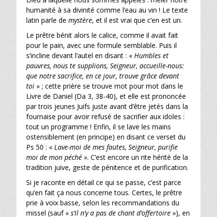
humanité à sa divinité comme l’eau au vin ! Le texte
latin parle de
mystère
, et il est vrai que c’en est un.
Le prêtre bénit alors le calice, comme il avait fait
pour le pain, avec une formule semblable. Puis il
s’incline devant l’autel en disant : «
Humbles et
pauvres, nous te supplions, Seigneur, accueille-nous:
que notre sacrifice, en ce jour, trouve grâce devant
toi
» ; cette prière se trouve mot pour mot dans le
Livre de Daniel (Da 3, 38-40), et elle est prononcée
par trois jeunes Juifs juste avant d’être jetés dans la
fournaise pour avoir refusé de sacrifier aux idoles :
tout un programme ! Enfin, il se lave les mains
ostensiblement (en principe) en disant ce verset du
Ps 50 : «
Lave-moi de mes fautes, Seigneur, purifie
moi de mon péché
». C’est encore un rite hérité de la
tradition juive, geste de pénitence et de purification.
Si je raconte en détail ce qui se passe, c’est parce
qu’en fait ça nous concerne tous. Certes, le prêtre
prie à voix basse, selon les recommandations du
missel (sauf «
s’il n’y a pas de chant d’offertoire
»), en