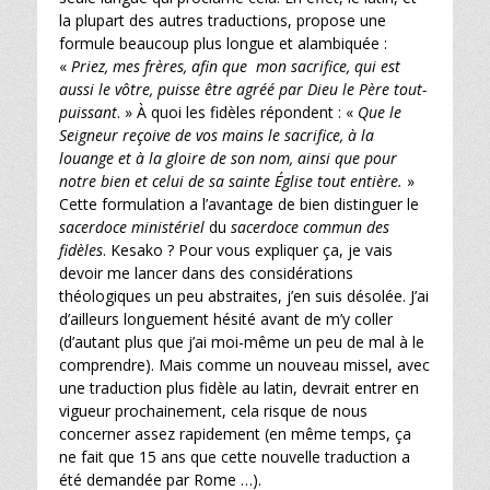
la plupart des autres traductions, propose une
formule beaucoup plus longue et alambiquée :
«
Priez, mes frères, afin que mon sacrifice, qui est
aussi le vôtre, puisse être agréé par Dieu le Père tout-
puissant
. » À quoi les fidèles répondent : «
Que le
Seigneur reçoive de vos mains le sacrifice, à la
louange et à la gloire de son nom, ainsi que pour
notre bien et celui de sa sainte Église tout entière.
»
Cette formulation a l’avantage de bien distinguer le
sacerdoce ministériel
du
sacerdoce commun des
fidèles
. Kesako ? Pour vous expliquer ça, je vais
devoir me lancer dans des considérations
théologiques un peu abstraites, j’en suis désolée. J’ai
d’ailleurs longuement hésité avant de m’y coller
(d’autant plus que j’ai moi-même un peu de mal à le
comprendre). Mais comme un nouveau missel, avec
une traduction plus fidèle au latin, devrait entrer en
vigueur prochainement, cela risque de nous
concerner assez rapidement (en même temps, ça
ne fait que 15 ans que cette nouvelle traduction a
été demandée par Rome …).