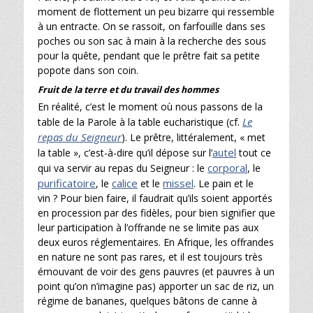
moment de flottement un peu bizarre qui ressemble
à un entracte. On se rassoit, on farfouille dans ses
poches ou son sac à main à la recherche des sous
pour la quête, pendant que le prêtre fait sa petite
popote dans son coin.
Fruit de la terre et du travail des hommes
En réalité, c’est le moment où nous passons de la
Le
table de la Parole à la table eucharistique (cf.
repas du Seigneur
). Le prêtre, littéralement, « met
autel
la table », c’est-à-dire qu’il dépose sur l’
tout ce
corporal
qui va servir au repas du Seigneur : le
, le
purificatoire
calice
missel
, le
et le
. Le pain et le
vin ? Pour bien faire, il faudrait qu’ils soient apportés
en procession par des fidèles, pour bien signifier que
leur participation à l’offrande ne se limite pas aux
deux euros réglementaires. En Afrique, les offrandes
en nature ne sont pas rares, et il est toujours très
émouvant de voir des gens pauvres (et pauvres à un
point qu’on n’imagine pas) apporter un sac de riz, un
régime de bananes, quelques bâtons de canne à