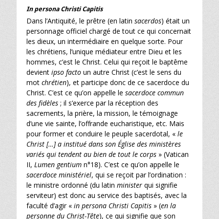
In persona Christi Capitis
Dans l’Antiquité, le prêtre (en latin
sacerdos
) était un
personnage officiel chargé de tout ce qui concernait
les dieux, un intermédiaire en quelque sorte. Pour
les chrétiens, l’unique médiateur entre Dieu et les
hommes, c’est le Christ. Celui qui reçoit le baptême
devient
ipso facto
un autre Christ (c’est le sens du
mot
chrétien
), et participe donc de ce sacerdoce du
Christ. C’est ce qu’on appelle le
sacerdoce commun
des fidèles
; il s’exerce par la réception des
sacrements, la prière, la mission, le témoignage
d’une vie sainte, l’offrande eucharistique, etc. Mais
pour former et conduire le peuple sacerdotal, «
le
Christ […] a institué dans son Église des ministères
variés qui tendent au bien de tout le corps
» (Vatican
II,
Lumen gentium
n°18). C’est ce qu’on appelle le
sacerdoce ministériel
, qui se reçoit par l’ordination :
le ministre ordonné (du latin
minister
qui signifie
serviteur) est donc au service des baptisés, avec la
faculté d’agir «
in persona Christi Capitis
» (
en la
personne du Christ-Tête
), ce qui signifie que son