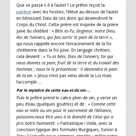
Que se passe-t-il à l’autel ? Le prêtre reçoit la
patène
avec les hosties, l’élève au-dessus de l’autel
en bénissant Dieu de ses dons qui deviendront le
Corps du Christ. Cette prière est inspirée de la prière
juive du
shabbat
: «
Béni es-Tu, Seigneur, notre Dieu,
Roi de l’univers, qui fais sortir le pain de la terre
»,
qui nous rappelle encore l’enracinement de la foi
chrétienne dans la foi juive. En langage chrétien,
cela devient : «
Tu es béni, Dieu de l’univers, toi qui
nous donnes ce pain, fruit de la terre et du travail des
hommes ; nous te le présentons : il deviendra le pain
de la vie
. » Jésus n’est pas venu abolir la Loi mais
l’accomplir …
Par le mystère de cette eau et du vin …
Puis le prêtre prend le calice plein de vin, y verse un
peu d’eau (quelques gouttes) et dit : «
Comme cette
eau se mêle au vin pour le sacrement de l’Alliance,
puissions-nous être unis à la divinité de Celui qui a
pris notre humanité
. » Fantastique ! Voilà, avec la
concision typique des formules liturgiques, l’union à
Dieu à laquelle nous sommes appelés : mêler notre